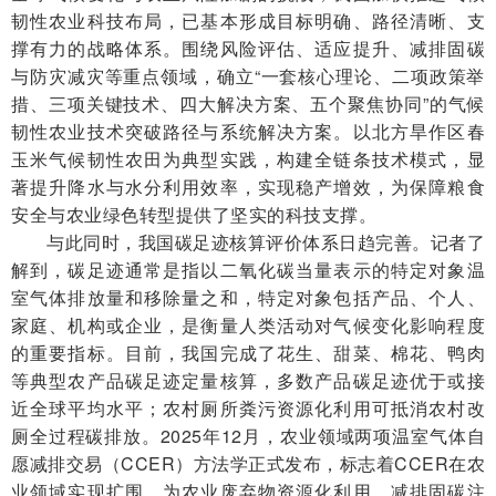
韧性农业科技布局，已基本形成目标明确、路径清晰、支
撑有力的战略体系。围绕风险评估、适应提升、减排固碳
与防灾减灾等重点领域，确立“一套核心理论、二项政策举
措、三项关键技术、四大解决方案、五个聚焦协同”的气候
韧性农业技术突破路径与系统解决方案。以北方旱作区春
玉米气候韧性农田为典型实践，构建全链条技术模式，显
著提升降水与水分利用效率，实现稳产增效，为保障粮食
安全与农业绿色转型提供了坚实的科技支撑。
与此同时，我国碳足迹核算评价体系日趋完善。记者了
解到，碳足迹通常是指以二氧化碳当量表示的特定对象温
室气体排放量和移除量之和，特定对象包括产品、个人、
家庭、机构或企业，是衡量人类活动对气候变化影响程度
的重要指标。目前，我国完成了花生、甜菜、棉花、鸭肉
等典型农产品碳足迹定量核算，多数产品碳足迹优于或接
近全球平均水平；农村厕所粪污资源化利用可抵消农村改
厕全过程碳排放。2025年12月，农业领域两项温室气体自
愿减排交易（CCER）方法学正式发布，标志着CCER在农
业领域实现扩围，为农业废弃物资源化利用、减排固碳注