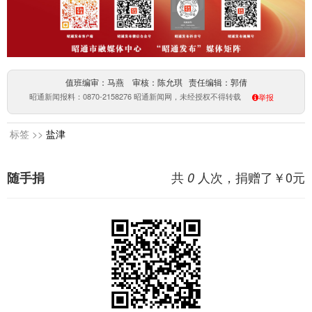
值班编审：马燕 审核：陈允琪 责任编辑：郭倩
昭通新闻报料：0870-2158276 昭通新闻网，未经授权不得转载
举报
标签 >>
盐津
共
人次，捐赠了￥
0
元
随手捐
0