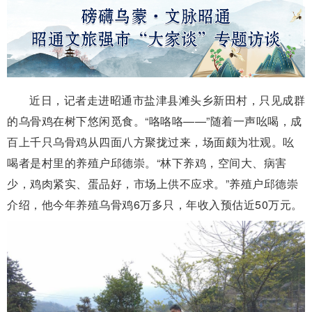
近日，记者走进昭通市盐津县滩头乡新田村，只见成群
的乌骨鸡在树下悠闲觅食。“咯咯咯——”随着一声吆喝，成
百上千只乌骨鸡从四面八方聚拢过来，场面颇为壮观。吆
喝者是村里的养殖户邱德崇。“林下养鸡，空间大、病害
少，鸡肉紧实、蛋品好，市场上供不应求。”养殖户邱德崇
介绍，他今年养殖乌骨鸡6万多只，年收入预估近50万元。