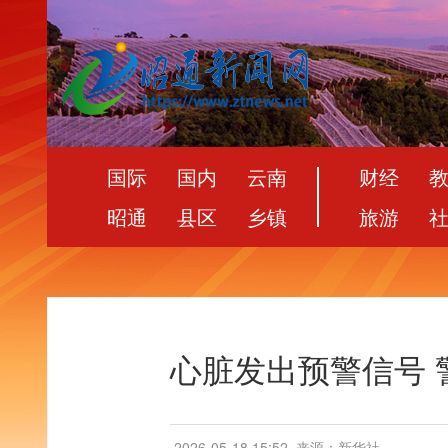
国际
国内
云南
财经
昭通
县区
乡镇
旅游
心脏发出预警信号 
2026-05-18 15:52
来源：新华社