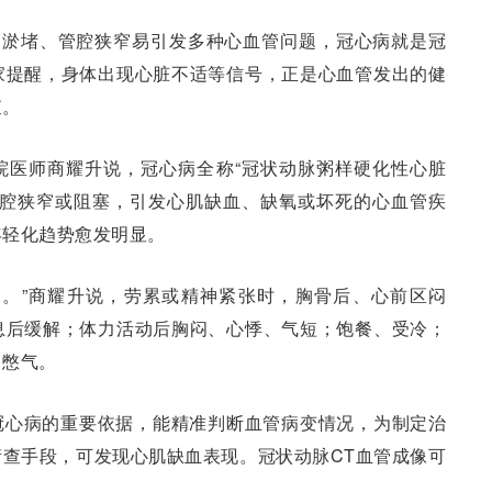
管淤堵、管腔狭窄易引发多种心血管问题，冠心病就是冠
家提醒，身体出现心脏不适等信号，正是心血管发出的健
查。
院医师商耀升说，冠心病全称“冠状动脉粥样硬化性心脏
管腔狭窄或阻塞，引发心肌缺血、缺氧或坏死的心血管疾
年轻化趋势愈发明显。
惕。”商耀升说，劳累或精神紧张时，胸骨后、心前区闷
息后缓解；体力活动后胸闷、心悸、气短；饱餐、受冷；
、憋气。
冠心病的重要依据，能精准判断血管病变情况，为制定治
查手段，可发现心肌缺血表现。冠状动脉CT血管成像可