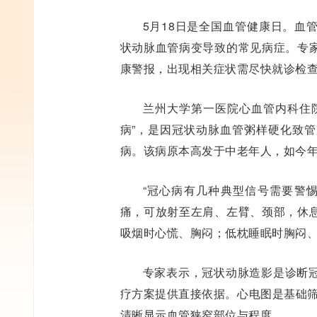
5月18日是全国血管健康日。血
状动脉血管病变导致的常见病症。专
康警报，出现相关症状需尽快就诊检
兰州大学第一医院心血管内科住
病”，是因冠状动脉血管粥样硬化致
病。该病原本高发于中老年人，如今
“冠心病有几种典型信号需要警
痛，可放射至左肩、左臂、颈部，休
吸烟时心慌、胸闷；低枕睡眠时胸闷
专家表示，冠状动脉造影是诊断
疗方案提供直接依据。心电图是基础筛
清晰显示血管狭窄部位与程度。