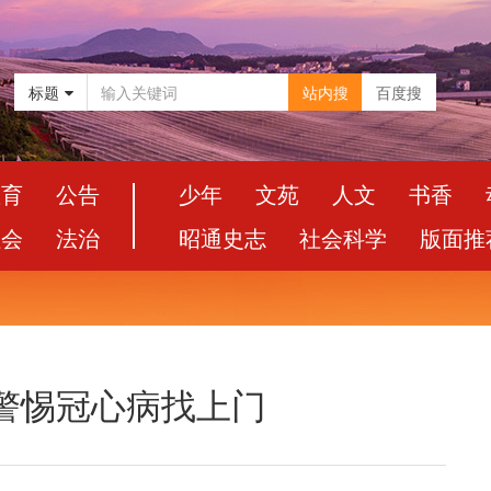
标题
站内搜
百度搜
教育
公告
少年
文苑
人文
书香
社会
法治
昭通史志
社会科学
版面推
警惕冠心病找上门