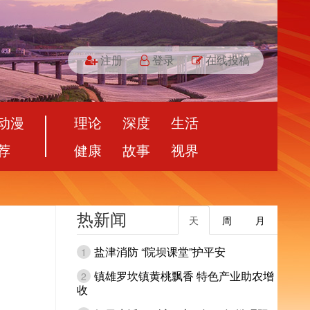
注册
登录
在线投稿
动漫
理论
深度
生活
荐
健康
故事
视界
热新闻
天
周
月
盐津消防 “院坝课堂”护平安
1
镇雄罗坎镇黄桃飘香 特色产业助农增
2
收