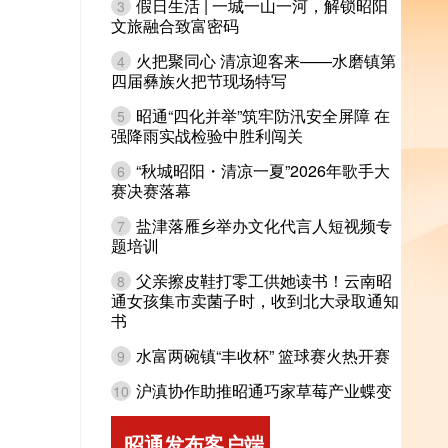
假日生活 | 一城一山一河，解锁昭阳
3
文旅融合致富密码
火把聚同心 清凉迎客来——水磨镇第
4
四届彝族火把节现场特写
昭通“四化并举”筑牢防汛安全屏障 在
5
强降雨实战检验中胜利闯关
“秋城昭阳・清凉一夏”2026年歌手大
6
赛决赛落幕
盐津落雁乡举办文化代言人短视频专
7
题培训
父亲擦皮鞋打零工供她读书！云南昭
8
通女孩集市卖菌子时，收到北大录取通知
书
水富两碗镇“丰收杯” 篮球赛火热开赛
9
沪滇协作助推昭通巧家草莓产业蝶变
10
昭通发布客户端