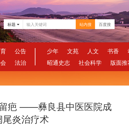
标题
站内搜
百度搜
教育
公告
少年
文苑
人文
书香
社会
法治
昭通史志
社会科学
版面推
不留疤 ——彝良县中医医院成
阑尾炎治疗术