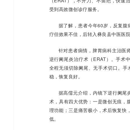
（ERAT），不开刀、不留疤，快速
受到高效微创诊疗服务。
据了解，患者今年60岁，反复腹
疗但效果不佳，后转入彝良县中医医
针对患者病情，脾胃病科主治医
逆行阑尾炎治疗术（ERAT）。手术
全程无须切除阑尾、无手术切口。手
稳，恢复良好。
据高儒元介绍，内镜下逆行阑尾炎
术，具有四大优势：一是微创无痕，
理功能；三是痛苦极小，术后恢复快
低。