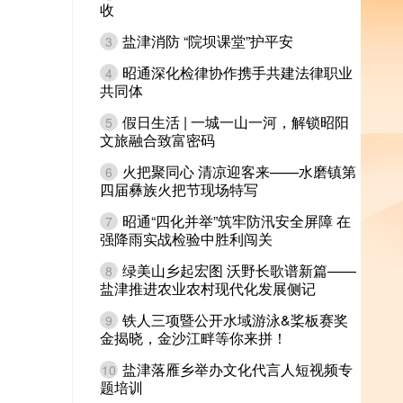
收
盐津消防 “院坝课堂”护平安
3
昭通深化检律协作携手共建法律职业
4
共同体
假日生活 | 一城一山一河，解锁昭阳
5
文旅融合致富密码
火把聚同心 清凉迎客来——水磨镇第
6
四届彝族火把节现场特写
昭通“四化并举”筑牢防汛安全屏障 在
7
强降雨实战检验中胜利闯关
绿美山乡起宏图 沃野长歌谱新篇——
8
盐津推进农业农村现代化发展侧记
铁人三项暨公开水域游泳&桨板赛奖
9
金揭晓，金沙江畔等你来拼！
盐津落雁乡举办文化代言人短视频专
10
题培训