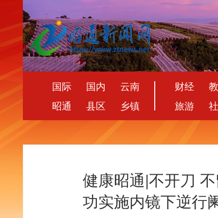
国际
国内
云南
财经
昭通
县区
乡镇
旅游
健康昭通|不开刀 
功实施内镜下逆行