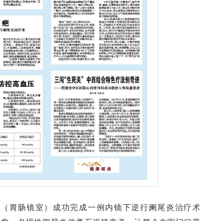
科（胃肠镜室）成功完成一例内镜下逆行阑尾炎治疗术