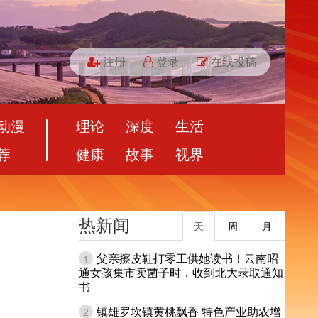
注册
登录
在线投稿
动漫
理论
深度
生活
荐
健康
故事
视界
热新闻
天
周
月
父亲擦皮鞋打零工供她读书！云南昭
1
通女孩集市卖菌子时，收到北大录取通知
书
镇雄罗坎镇黄桃飘香 特色产业助农增
2