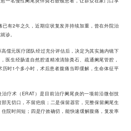
治愈一名慢性阑尾炎伴粪石嵌顿患者，让群众在家门口享
痛已有2年之久，近期症状复发并持续加重，曾在外院治
院就诊。
师高儒元医疗团队经过充分评估后，决定为其实施内镜下
中，医生经肠道自然腔道精准清除粪石、疏通阑尾管腔，
术历时1个多小时，术后患者腹痛当即缓解，生命体征平
治疗术（ERAT）是目前治疗阑尾炎的一项前沿微创技
腹部无切口，不留疤痕；二是保留器官，完整保留阑尾生
，住院时间短；四是疗效确切，能快速缓解腹痛，复发率