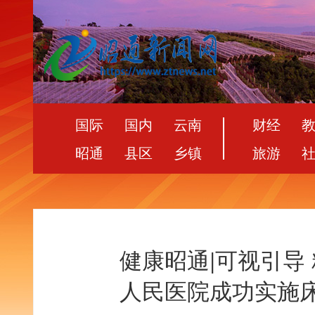
国际
国内
云南
财经
昭通
县区
乡镇
旅游
健康昭通|可视引导 
人民医院成功实施