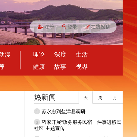
注册
登录
在线投稿
动漫
理论
深度
生活
荐
健康
故事
视界
热新闻
天
周
月
苏永忠到盐津县调研
1
巧家开展“政务服务民宿一件事进移民
2
社区”主题宣传