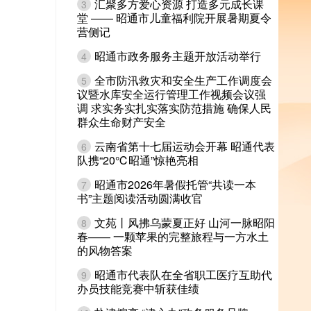
汇聚多方爱心资源 打造多元成长课
3
堂 —— 昭通市儿童福利院开展暑期夏令
营侧记
昭通市政务服务主题开放活动举行
4
全市防汛救灾和安全生产工作调度会
5
议暨水库安全运行管理工作视频会议强
调 求实务实扎实落实防范措施 确保人民
群众生命财产安全
云南省第十七届运动会开幕 昭通代表
6
队携“20℃昭通”惊艳亮相
昭通市2026年暑假托管“共读一本
7
书”主题阅读活动圆满收官
文苑丨风拂乌蒙夏正好 山河一脉昭阳
8
春—— 一颗苹果的完整旅程与一方水土
的风物答案
昭通市代表队在全省职工医疗互助代
9
办员技能竞赛中斩获佳绩