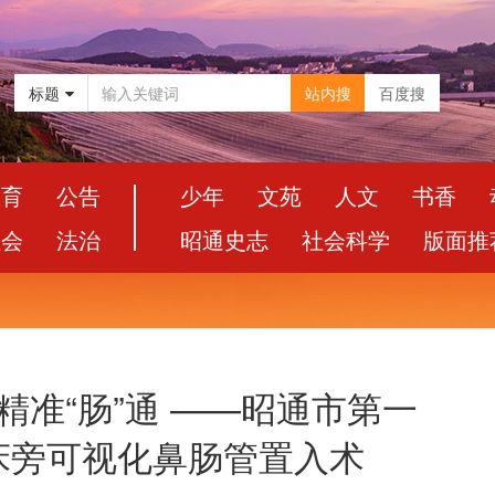
标题
站内搜
百度搜
教育
公告
少年
文苑
人文
书香
社会
法治
昭通史志
社会科学
版面推
精准“肠”通 ——昭通市第一
床旁可视化鼻肠管置入术