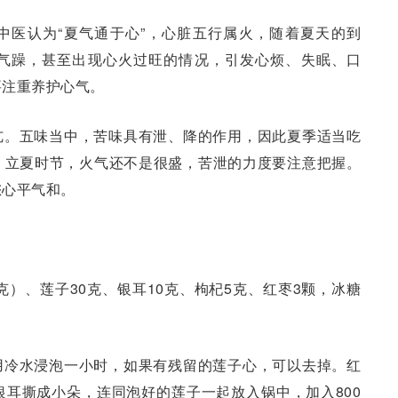
中医认为“夏气通于心”，心脏五行属火，随着夏天的到
气躁，甚至出现心火过旺的情况，引发心烦、失眠、口
要注重养护心气。
亢。五味当中，苦味具有泄、降的作用，因此夏季适当吃
，立夏时节，火气还不是很盛，苦泄的力度要注意把握。
您心平气和。
克）、莲子30克、银耳10克、枸杞5克、红枣3颗，冰糖
用冷水浸泡一小时，如果有残留的莲子心，可以去掉。红
耳撕成小朵，连同泡好的莲子一起放入锅中，加入800