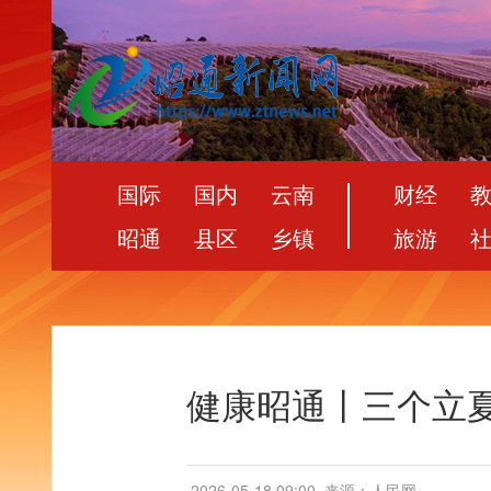
国际
国内
云南
财经
昭通
县区
乡镇
旅游
健康昭通丨三个立夏
2026-05-18 09:00
来源：人民网