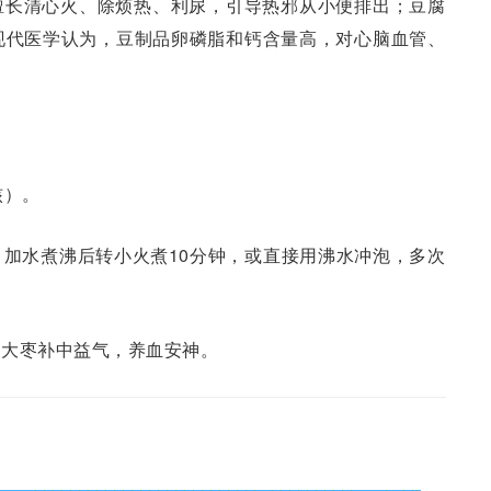
擅长清心火、除烦热、利尿，引导热邪从小便排出；豆腐
现代医学认为，豆制品卵磷脂和钙含量高，对心脑血管、
核）。
加水煮沸后转小火煮10分钟，或直接用沸水冲泡，多次
；大枣补中益气，养血安神。