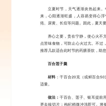
立夏时节，天气逐渐炎热起来。
来，心阳逐渐旺盛，人容易变得心浮
疮、尿黄、长痘等问题。因此，夏天
养心之要，贵在宁静，使心火不
点苦味食物，可防止心火过亢。不过
推荐几款适合此时节的药膳茶饮，助
百合莲子羹
材料
：干百合20克（或鲜百合50
适量。
做法：
干百合、莲子、银耳提前
枣去核切片；枸杞稍微冲洗即可。将银