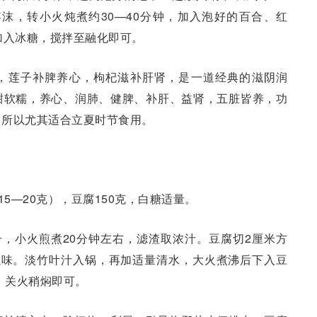
浮沫，转小火炖煮约30—40分钟，加入泡好的百合、红
加入冰糖，搅拌至融化即可。
，莲子补脾养心，枸杞滋补肝肾，是一道经典的滋阴润
甜软糯，养心、润肺、健脾、补肝、益肾，五脏皆养，功
，所以尤其适合立夏时节食用。
15—20克），豆腐150克，白糖适量。
升，小火煎煮20分钟左右，滤渣取浓汁。豆腐切2厘米方
腥味。淡竹叶汁入锅，再加适量清水，大火煮沸后下入豆
，关火稍焖即可。