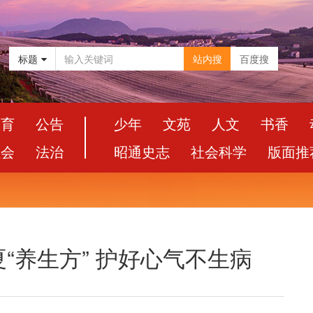
标题
站内搜
百度搜
教育
公告
少年
文苑
人文
书香
社会
法治
昭通史志
社会科学
版面推
“养生方” 护好心气不生病