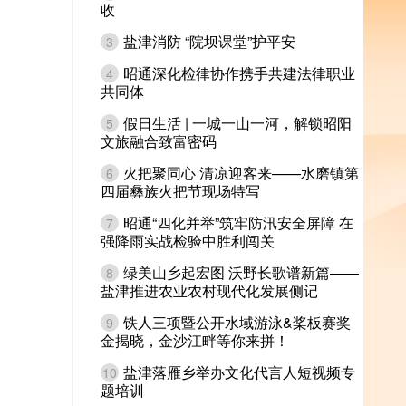
收
盐津消防 “院坝课堂”护平安
3
昭通深化检律协作携手共建法律职业
4
共同体
假日生活 | 一城一山一河，解锁昭阳
5
文旅融合致富密码
火把聚同心 清凉迎客来——水磨镇第
6
四届彝族火把节现场特写
昭通“四化并举”筑牢防汛安全屏障 在
7
强降雨实战检验中胜利闯关
绿美山乡起宏图 沃野长歌谱新篇——
8
盐津推进农业农村现代化发展侧记
铁人三项暨公开水域游泳&桨板赛奖
9
金揭晓，金沙江畔等你来拼！
盐津落雁乡举办文化代言人短视频专
10
题培训