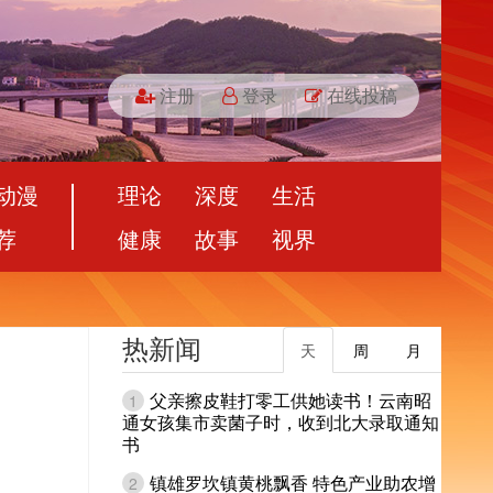
注册
登录
在线投稿
动漫
理论
深度
生活
荐
健康
故事
视界
热新闻
天
周
月
父亲擦皮鞋打零工供她读书！云南昭
1
通女孩集市卖菌子时，收到北大录取通知
书
镇雄罗坎镇黄桃飘香 特色产业助农增
2