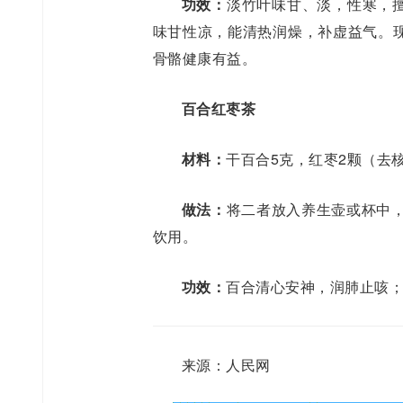
功效：
淡竹叶味甘、淡，性寒，
味甘性凉，能清热润燥，补虚益气。
骨骼健康有益。
百合红枣茶
材料：
干百合5克，红枣2颗（去
做法：
将二者放入养生壶或杯中，
饮用。
功效：
百合清心安神，润肺止咳
来源：人民网