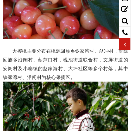
大樱桃主要分布在桃源回族乡铁家湾村、岔冲村，茨院
回族乡沿闸村、葫芦口村，砚池街道联合村，文屏街道的
安阁村及小寨镇的赵家海村、大坪社区等多个村落，其中
铁家湾村、沿闸村为核心采摘区。