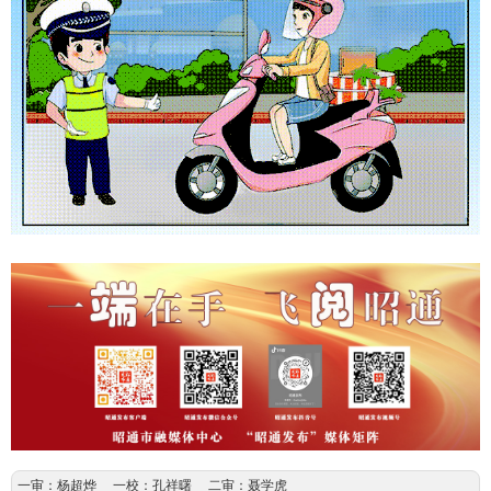
一审：杨超烨 一校：孔祥曙 二审：聂学虎