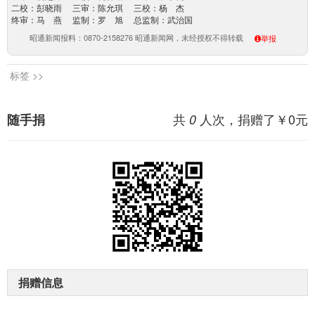
二校：彭晓雨 三审：陈允琪 三校：杨 杰
终审：马 燕 监制：罗 旭 总监制：武治国
昭通新闻报料：0870-2158276 昭通新闻网，未经授权不得转载
举报
标签 >>
共
人次，捐赠了￥
0
元
随手捐
0
捐赠信息