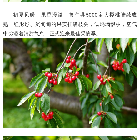
初夏风暖，果香漫溢，鲁甸县5000亩大樱桃陆续成
熟，红彤彤、沉甸甸的果实挂满枝头，似玛瑙缀枝，空气
中弥漫着清甜气息，正式迎来最佳采摘季。