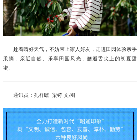
趁着晴好天气，不妨带上家人好友，走进田园体验亲手
采摘，亲近自然、乐享田园风光，邂逅舌尖上的初夏甜
蜜。
通讯员：孔祥曙 梁铸 文/图