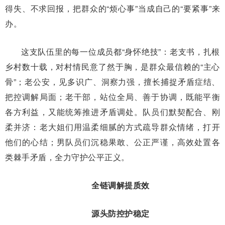
得失、不求回报，把群众的“烦心事”当成自己的“要紧事”来
办。
这支队伍里的每一位成员都“身怀绝技”：老支书，扎根
乡村数十载，对村情民意了然于胸，是群众最信赖的“主心
骨”；老公安，见多识广、洞察力强，擅长捕捉矛盾症结、
把控调解局面；老干部，站位全局、善于协调，既能平衡
各方利益，又能统筹推进矛盾调处。队员们默契配合、刚
柔并济：老大姐们用温柔细腻的方式疏导群众情绪，打开
他们的心结；男队员们沉稳果敢、公正严谨，高效处置各
类棘手矛盾，全力守护公平正义。
全链调解提质效
源头防控护稳定