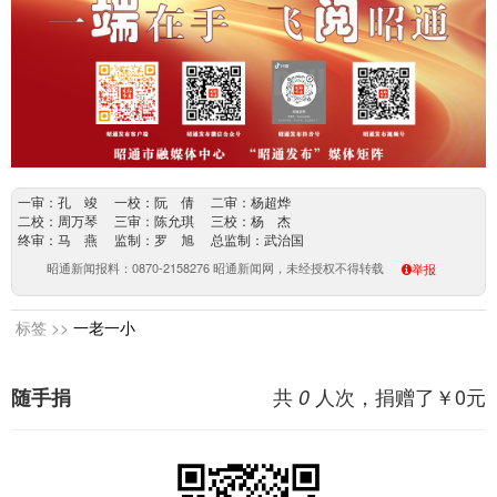
一审：孔 竣 一校：阮 倩 二审：杨超烨
二校：周万琴 三审：陈允琪 三校：杨 杰
终审：马 燕 监制：罗 旭 总监制：武治国
昭通新闻报料：0870-2158276 昭通新闻网，未经授权不得转载
举报
标签 >>
一老一小
共
人次，捐赠了￥
0
元
随手捐
0