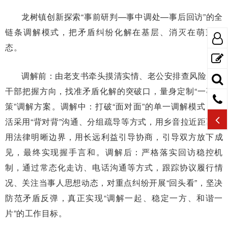
龙树镇创新探索“事前研判—事中调处—事后回访”的全
链条调解模式，把矛盾纠纷化解在基层、消灭在萌芽状
态。
调解前：由老支书牵头摸清实情、老公安排查风险、老
干部把握方向，找准矛盾化解的突破口，量身定制“一事一
策”调解方案。调解中：打破“面对面”的单一调解模式，灵
活采用“背对背”沟通、分组疏导等方式，用乡音拉近距离，
用法律明晰边界，用长远利益引导协商，引导双方放下成
见，最终实现握手言和。调解后：严格落实回访稳控机
制，通过常态化走访、电话沟通等方式，跟踪协议履行情
况、关注当事人思想动态，对重点纠纷开展“回头看”，坚决
防范矛盾反弹，真正实现“调解一起、稳定一方、和谐一
片”的工作目标。