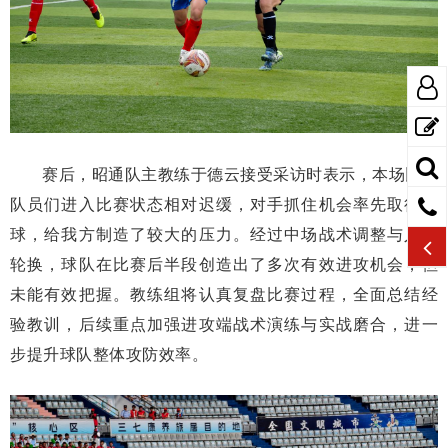
赛后，昭通队主教练于德云接受采访时表示，本场比赛
队员们进入比赛状态相对迟缓，对手抓住机会率先取得进
球，给我方制造了较大的压力。经过中场战术调整与人员
轮换，球队在比赛后半段创造出了多次有效进攻机会，但
未能有效把握。教练组将认真复盘比赛过程，全面总结经
验教训，后续重点加强进攻端战术演练与实战磨合，进一
步提升球队整体攻防效率。