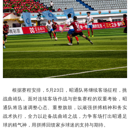
根据赛程安排，5月23日，昭通队将继续客场征程，挑
战曲靖队。面对连续客场作战与密集赛程的双重考验，昭
通队将迅速调整心态、重整旗鼓，以顽强拼搏精神和务实
战术执行，全力以赴备战曲靖之战，力争客场打出昭通足
球的精气神，用拼搏回馈家乡球迷的支持与期待。