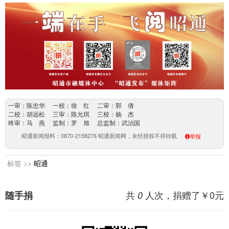
一审：陈忠华 一校：徐 红 二审：郭 倩
二校：胡远松 三审：陈允琪 三校：杨 杰
终审：马 燕 监制：罗 旭 总监制：武治国
昭通新闻报料：0870-2158276 昭通新闻网，未经授权不得转载
举报
标签 >>
昭通
共
人次，捐赠了￥
0
元
随手捐
0