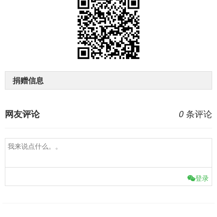
捐赠信息
条评论
网友评论
0
登录