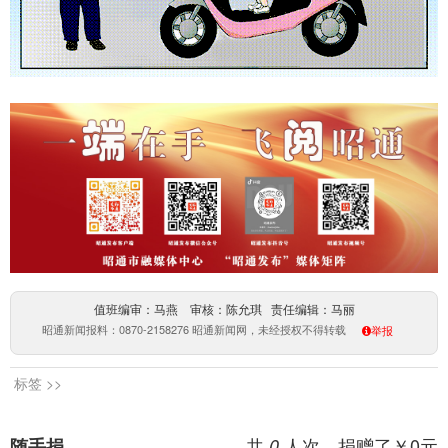
值班编审：马燕 审核：陈允琪 责任编辑：马丽
昭通新闻报料：0870-2158276 昭通新闻网，未经授权不得转载
举报
标签 >>
共
人次，捐赠了￥
0
元
随手捐
0