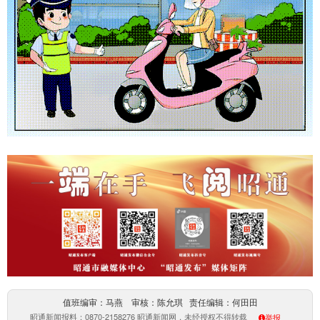
值班编审：马燕 审核：陈允琪 责任编辑：何田田
昭通新闻报料：0870-2158276 昭通新闻网，未经授权不得转载
举报