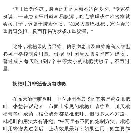
“但正因为性凉，脾胃虚寒的人就不适合多吃。”专家举
例说，一些患者平时就容易腹泻，吃点荤腥或生冷食物就
会拉肚子，这属于脾虚体质。“如果大量吃枇杷，寒性会加
重脾胃负担，反而容易诱发或加重腹泻。”
此外，枇杷果肉含果糖，糖尿病患者及血糖偏高人群也
必须严格控制食用量。根据《中国居民膳食指南》建议，
普通成人每天吃4到7个中等大小的枇杷就够了，不宜过
量。
枇杷叶并非适合所有咳嗽
在临床治疗咳嗽时，中医师用得最多的其实是蜜炙枇杷
叶。张慧告诉记者，市面上常见的枇杷止咳糖浆、川贝枇
杷膏等中成药，核心成分都是枇杷叶。但很多人不知道，
枇杷叶的用法大有讲究。“中药里有不同的炮制方法。枇杷
叶用蜂蜜炙过之后，止咳效果最好；如果生用，则主要作