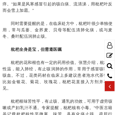
痒。“如果是风寒感冒引起的咳白痰、流清涕，用枇杷叶反
而会雪上加霜。”
同时需要提醒的是，在临床处方中，枇杷叶很少单独使
用，常与瓜蒌、金荞麦、贝母等配伍清肺化痰，或与麦
冬、桑叶配伍润肺止咳。
枇杷全身是宝，但需遵医嘱
枇杷的花和根也有一定的药用价值。张慧介绍，枇杷花
性温，能入肺经，有止咳润肺的作用，常用于感冒咳嗽或
咳血。不过，花类药材在临床上多建议患者泡水代茶饮，
比如金银花、菊花、玫瑰花，枇杷花直接入方剂并不常
见。
枇杷根味苦性平，有止咳、通乳的功效，可用于虚劳咳
嗽或产妇乳汁不通。专家提醒，枇杷核有小毒。“中医古籍
虽记载枇杷核性平微寒，味苦，具有化痰止咳、疏肝行