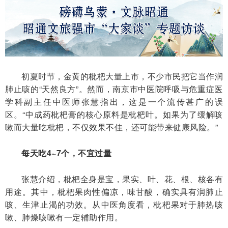
初夏时节，金黄的枇杷大量上市，不少市民把它当作润
肺止咳的“天然良方”。然而，南京市中医院呼吸与危重症医
学科副主任中医师张慧指出，这是一个流传甚广的误
区。“中成药枇杷膏的核心原料是枇杷叶。如果为了缓解咳
嗽而大量吃枇杷，不仅效果不佳，还可能带来健康风险。”
每天吃4~7个，不宜过量
张慧介绍，枇杷全身是宝，果实、叶、花、根、核各有
用途。其中，枇杷果肉性偏凉，味甘酸，确实具有润肺止
咳、生津止渴的功效。从中医角度看，枇杷果对于肺热咳
嗽、肺燥咳嗽有一定辅助作用。