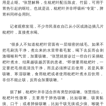
用是止呕。”张慧解释，生枇杷叶配伍陈皮、竹茹，可用于
胃热引起的呕吐。也就是说，枇杷叶并非呼吸科“专宠”，脾
胃科同样会用到。
记者观察发现，不少市民喜欢自己从小区或路边摘几片
枇杷叶，直接煮水喝。
“很多人不知道枇杷叶背面有一层细密的绒毛。如果不
把毛刷洗干净，煮出来的水里带着毛絮，喝下去反而会刺
激咽喉和气管，加重咳嗽。”张慧就接诊过一些自行采摘枇
杷叶煮水、结果越咳越厉害的患者。“即便要用枇杷叶，一
定要把毛彻底清洗干净，而且必须辨证后使用，若是风寒
咳嗽、寒湿咳嗽，食用枇杷或者使用枇杷叶煮水后饮用，
非但不能止咳，反而会加重咳嗽。”
据了解，枇杷叶并非适合所有类型的咳嗽。张慧指出，
枇杷叶性微寒，主要用于肺热咳嗽，比如咳嗽、咳黄黏
痰、口干；或者肺燥咳嗽，比如干咳无痰或少痰、喉咙干