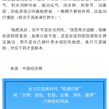
气、利水消肿功效，能治疝气、消水肿、利骨节、治瘰
疬，但临床很少内服枇杷核，一般晒干磨粉外用，比如治
疗瘰疬（相当于浅表淋巴肿大）”。
“枇杷虽好，但不可盲目当药吃。”张慧再次提醒，咳嗽
的原因很复杂，如果久咳不愈，还是应该到医院请医生辨
证施治，而不是自己摘叶煮水或狂吃枇杷。食疗只是辅
助，对症下药才是根本。
来源：中国经济网