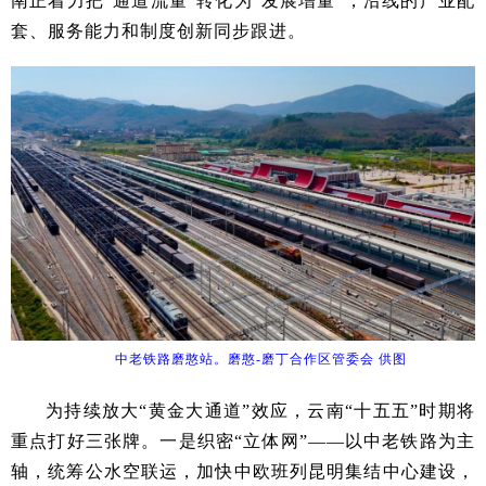
南正着力把“通道流量”转化为“发展增量”，沿线的产业配
套、服务能力和制度创新同步跟进。
中老铁路磨憨站。磨憨-磨丁合作区管委会 供图
为持续放大“黄金大通道”效应，云南“十五五”时期将
重点打好三张牌。一是织密“立体网”——以中老铁路为主
轴，统筹公水空联运，加快中欧班列昆明集结中心建设，