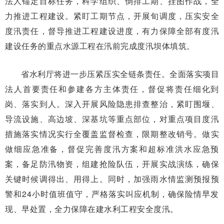
法人锚定目标任务，科学组织、倒排工期、挂图作战，全
力推进工程建设。紧盯工期节点，开展旬调度，压实安全
度汛责任，督导推进工程建设进度，有力保障全部有度汛
建设任务的重点水源工程在汛前完成度汛坝体填筑。
省水利厅将进一步压紧压实全链条责任。全面落实项目
法人首要责任和参建各方主体责任，督促将责任细化到
岗、落实到人。深入开展风险隐患排查整治，紧盯围堰、
导流设施、高边坡、深基坑等重点部位，对重点项目度汛
措施落实情况实行全覆盖监督检查，限期整改销号。做实
做细应急准备，督促完善度汛方案和超标准洪水应急预
案，备足防汛物资，组建抢险队伍，开展实战演练，确保
关键时候调得出、用得上。同时，加强雨水情监测预报预
警和24小时值班值守，严格落实叫应机制，确保险情早发
现、早处置，全力保障在建水利工程安全度汛
。