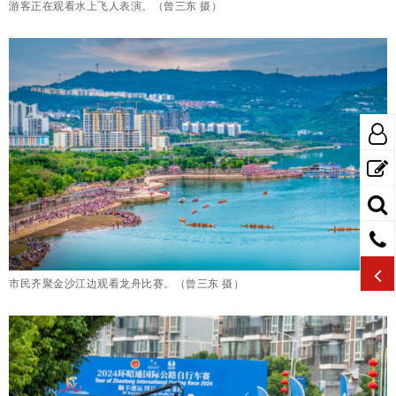
游客正在观看水上飞人表演。（曾三东 摄）
市民齐聚金沙江边观看龙舟比赛。（曾三东 摄）