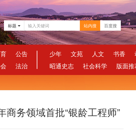
标题
站内搜
百度搜
教育
公告
少年
文苑
人文
书香
社会
法治
昭通史志
社会科学
版面推
6年商务领域首批“银龄工程师”