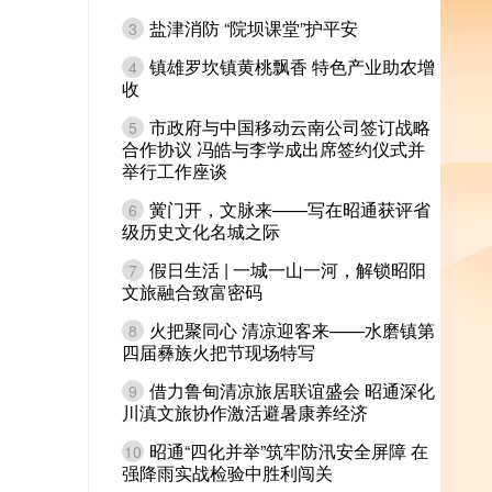
盐津消防 “院坝课堂”护平安
3
镇雄罗坎镇黄桃飘香 特色产业助农增
4
收
市政府与中国移动云南公司签订战略
5
合作协议 冯皓与李学成出席签约仪式并
举行工作座谈
黉门开，文脉来——写在昭通获评省
6
级历史文化名城之际
假日生活 | 一城一山一河，解锁昭阳
7
文旅融合致富密码
火把聚同心 清凉迎客来——水磨镇第
8
四届彝族火把节现场特写
借力鲁甸清凉旅居联谊盛会 昭通深化
9
川滇文旅协作激活避暑康养经济
昭通“四化并举”筑牢防汛安全屏障 在
10
强降雨实战检验中胜利闯关