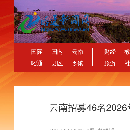
国际
国内
云南
财经
昭通
县区
乡镇
旅游
云南招募46名202
2026-05-13 10:29
来源：都市时报