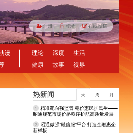
注册
登录
在线投稿
动漫
理论
深度
生活
荐
健康
故事
视界
热新闻
天
周
月
精准靶向强监管 稳价惠民护民生——
1
昭通规范市场价格秩序护航高质量发展
昭通做强“融信服”平台 打造金融惠企
2
新样板