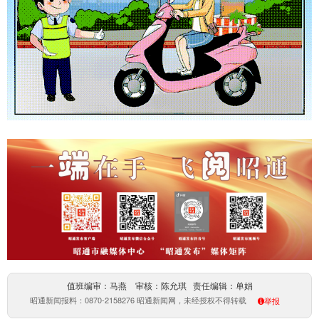
值班编审：马燕 审核：陈允琪 责任编辑：单娟
昭通新闻报料：0870-2158276 昭通新闻网，未经授权不得转载
举报