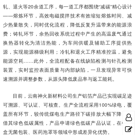
轧、退火等20余道工序，每一道工序都围绕“减碳”精心设计
——熔炼环节，高效电磁搅拌技术有效缩短熔炼时间、减
少热量散失，同时优化流程，降低反复升温带来的能源浪
费；铸轧环节，余热回收系统过程中产生的高温废气通过
换热器转化为清洁热能，为车间供暖及辅助工序提供热
源，实现能源梯级利用；冷轧和退火工序精准控温，避免
能源空耗……此外，全流程配备在线缺陷检测与针孔检测
装置，实时监控表面质量与内部缺陷，一旦发现异常可快
速溯源并调整参数，从源头降低废品率与返工能耗。
目前，云南神火新材料公司生产铝箔产品已实现碳足迹
可溯源、可认证、可核查。生产全流程采用100%绿电，覆
盖所有环节，较传统煤电生产路径下碳排放大幅下降，凭
借其绿色低碳属性，产品申请绿色低碳产品认证，在牛奶
盒无菌包装、医药泡罩等领域中形成差异化优势。