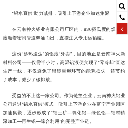
“铝水直供”助力减排，吸引上下游企业加速集聚
在云南神火铝业有限公司厂区内，830摄氏度的炽热铝
液顺着密闭管道奔涌而出，直接注入专用运输罐。
这份“趁热送达”的铝液“外卖”，目的地正是云南神火新
材料公司——仅需半小时，高温铝液便实现了“零冷却”直达
生产一线，不仅避免了铝锭重熔环节的能耗损失，还节约
了成本，减少了碳排放。
受益的不止这一家公司。作为链主企业，云南神火铝业
公司通过“铝水直供”模式，吸引上下游企业在富宁产业园区
加速集聚，逐步形成了“铝土矿—氧化铝—绿色铝—铝材精
深加工—再生铝—综合利用”的完整产业链。