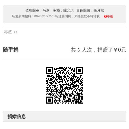
值班编审：马燕 审核：陈允琪 责任编辑：茶月秋
昭通新闻报料：0870-2158276 昭通新闻网，未经授权不得转载
举报
标签 >>
共
人次，捐赠了￥
0
元
随手捐
0
捐赠信息