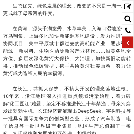
生态优先、绿色发展的理念，改变的不只是一湖一库，
更成就了母亲河的蝶变。
在黄河，源头千湖竞秀、水草丰美，入海口湿地葱郁、
万鸟翔集。上游多地加快新能源基地建设，发力推进算电
协同项目；关中平原城市群过去的高耗能产业，逐步被新
能源、新材料、生物医药等新兴产业替代……沿黄各地全
方位、多层次深化黄河大保护、大治理，加快新旧动能转
换，推动绿色低碳转型，携手共绘黄河壮美画卷，努力让
黄河成为造福人民的幸福河。
在长江，共抓大保护、不搞大开发的理念落地生根。
10年来，沿江地区深入推进重点领域污染治理，着力破
解“化工围江”难题，坚定不移推进长江十年禁渔，母亲河焕
发出勃勃生机。长江经济带涌现出DeepSeek、宇树科技等
一批具有国际竞争力的创新型企业，形成了汽车制造、电
子信息等一批世界级产业集群，地区生产总值翻了一番
多，实现保护和发展的相互促进、相得益彰。