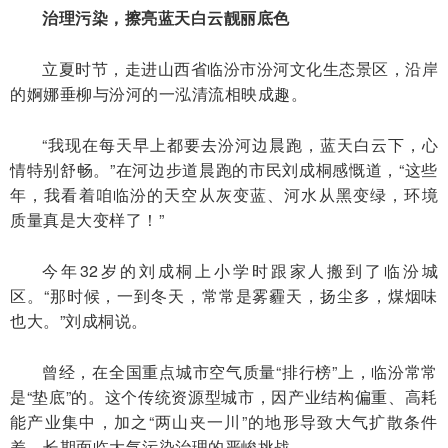
治理污染，擦亮蓝天白云靓丽底色
立夏时节，走进山西省临汾市汾河文化生态景区，沿岸
的婀娜垂柳与汾河的一泓清流相映成趣。
“我现在每天早上都要去汾河边晨跑，蓝天白云下，心
情特别舒畅。”在河边步道晨跑的市民刘成桐感慨道，“这些
年，我看着咱临汾的天空从灰变蓝、河水从黑变绿，环境
质量真是大变样了！”
今年32岁的刘成桐上小学时跟家人搬到了临汾城
区。“那时候，一到冬天，常常是雾霾天，扬尘多，煤烟味
也大。”刘成桐说。
曾经，在全国重点城市空气质量“排行榜”上，临汾常常
是“垫底”的。这个传统资源型城市，因产业结构偏重、高耗
能产业集中，加之“两山夹一川”的地形导致大气扩散条件
差，长期面临大气污染治理的严峻挑战。