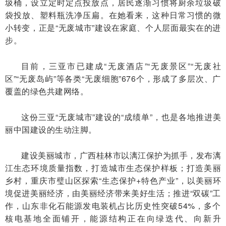
圾桶，设立定时定点投放点，居民逐渐习惯将厨余垃圾破
袋投放、塑料瓶洗净压扁。在她看来，这种日常习惯的微
小转变，正是“无废城市”建设在家庭、个人层面最实在的进
步。
目前，三亚市已建成“无废酒店”“无废景区”“无废社
区”“无废岛屿”等各类“无废细胞”676个，形成了多层次、广
覆盖的绿色共建网络。
这份三亚“无废城市”建设的“成绩单”，也是各地推进美
丽中国建设的生动注脚。
建设美丽城市，广西桂林市以漓江保护为抓手，发布漓
江生态环境质量指数，打造城市生态保护样板；打造美丽
乡村，重庆市璧山区探索“生态保护+特色产业”，以美丽环
境促进美丽经济，由美丽经济带来美好生活；推进“双碳”工
作，山东非化石能源发电装机占比历史性突破54%，多个
核电基地全面铺开，能源结构正在向绿迭代、向新升