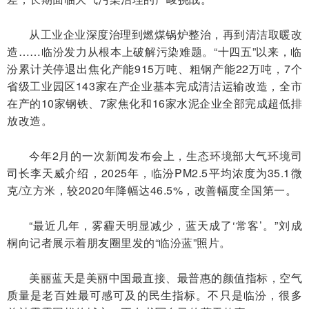
从工业企业深度治理到燃煤锅炉整治，再到清洁取暖改
造……临汾发力从根本上破解污染难题。“十四五”以来，临
汾累计关停退出焦化产能915万吨、粗钢产能22万吨，7个
省级工业园区143家在产企业基本完成清洁运输改造，全市
在产的10家钢铁、7家焦化和16家水泥企业全部完成超低排
放改造。
今年2月的一次新闻发布会上，生态环境部大气环境司
司长李天威介绍，2025年，临汾PM2.5平均浓度为35.1微
克/立方米，较2020年降幅达46.5%，改善幅度全国第一。
“最近几年，雾霾天明显减少，蓝天成了‘常客’。”刘成
桐向记者展示着朋友圈里发的“临汾蓝”照片。
美丽蓝天是美丽中国最直接、最普惠的颜值指标，空气
质量是老百姓最可感可及的民生指标。不只是临汾，很多