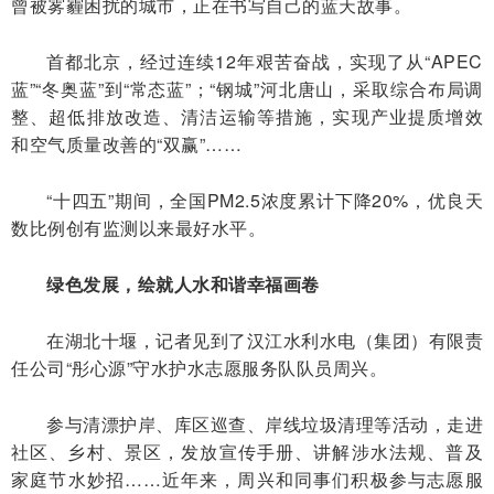
曾被雾霾困扰的城市，正在书写自己的蓝天故事。
首都北京，经过连续12年艰苦奋战，实现了从“APEC
蓝”“冬奥蓝”到“常态蓝”；“钢城”河北唐山，采取综合布局调
整、超低排放改造、清洁运输等措施，实现产业提质增效
和空气质量改善的“双赢”……
“十四五”期间，全国PM2.5浓度累计下降20%，优良天
数比例创有监测以来最好水平。
绿色发展，绘就人水和谐幸福画卷
在湖北十堰，记者见到了汉江水利水电（集团）有限责
任公司“彤心源”守水护水志愿服务队队员周兴。
参与清漂护岸、库区巡查、岸线垃圾清理等活动，走进
社区、乡村、景区，发放宣传手册、讲解涉水法规、普及
家庭节水妙招……近年来，周兴和同事们积极参与志愿服