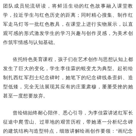
团队成员轮流研读，将鲜活生动的红色故事融入课堂教
学，拉近学生与红色历史的距离；同时精心搜集、制作红
军走马灯等一批红色教具，在课堂上进行实物展示，以直
观可感的形式激发学生的学习兴趣与创作灵感，为美术创
作筑牢情感与认知基础。
依托特色美育课程，孩子们在艺术创作与思想认知上都
发生了巨大的变化，学生李佳霖的蜕变尤为典型。起初绘
制扎西红军烈士纪念碑时，她笔下的纪念碑线条歪斜、造
型低矮，完全无法展现其应有的庄重肃穆，屡屡受挫的她
甚至一度想要放弃。
曾绘锦始终耐心陪伴、悉心引导，为李佳霖讲述红军长
征途中爬雪山、过草地的艰苦历程，带她逐一分析纪念碑
的建筑结构与造型特点，细致讲解绘画创作要领：“画纪念