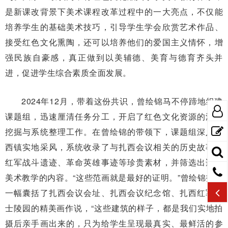
是新课改背景下美术课程改革过程中的一大亮点，不仅能
培养学生的基础美术技巧，引导学生学会欣赏艺术作品、
接受红色文化熏陶，还可以培养他们的爱国主义情怀，增
强民族自豪感，真正做到以美辅德、美育与德育齐头并
进，促进学生综合素质全面发展。
2024年12月，带着这份共识，曾绘锦马不停蹄地组建
课题组，迅速厘清任务分工，开启了红色文化资源的深度
挖掘与系统整理工作。在曾绘锦的带领下，课题组深入扎
西镇实地采风，系统收录了与扎西会议相关的历史故事、
红军战斗遗迹、革命英雄事迹等珍贵素材，并筛选出适合
美术教学的内容。“这些范画就是最好的证明。”曾绘锦指着
一幅囊括了扎西会议会址、扎西会议纪念馆、扎西红军烈
士陵园的精美画作说，“这些建筑的样子，都是我们实地拍
摄后亲手画出来的，只为给学生呈现最真实、最鲜活的参