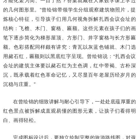
才能化繁为简、一目了然？答案就藏在大家数学课上学过
的几何图形里。”曾绘锦带领学生分组观察建筑物照片，提
炼核心特征，引导孩子们用几何视角拆解扎西会议会址的
结构：飞檐、木门、窗格、匾额。这些元素在孩子们的画
笔下逐步简化为梯形屋顶、方形门、井字窗格与长方形匾
额。色彩搭配同样颇有讲究：青瓦以灰蓝色铺就、木门选
用赭石红，匾额则以黑底红字呈现。曾绘锦说：“扎西会议
会址的建筑主体要以赭石红为主色调，红中带褐、古朴深
沉，既承载着红色革命记忆，又尽显百年老屋历经岁月的
沉稳与庄重。”
在曾绘锦的细致讲解与耐心引导下，一处处底蕴厚重的
红色景点被拆解成直观易懂的图形元素，让孩子们看得明
白、画得轻松。
完成图标设计后，要独立绘制完整的旅游路线图，对孩