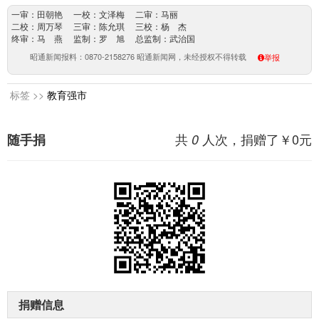
一审：田朝艳 一校：文泽梅 二审：马丽
二校：周万琴 三审：陈允琪 三校：杨 杰
终审：马 燕 监制：罗 旭 总监制：武治国
昭通新闻报料：0870-2158276 昭通新闻网，未经授权不得转载
举报
标签 >>
教育强市
共
人次，捐赠了￥
0
元
随手捐
0
捐赠信息