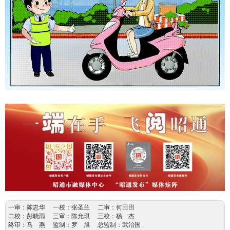
一审：陈忠华 一校：张圣兰 二审：何田田
二校：彭晓雨 三审：陈允琪 三校：杨 杰
终审：马 燕 监制：罗 旭 总监制：武治国