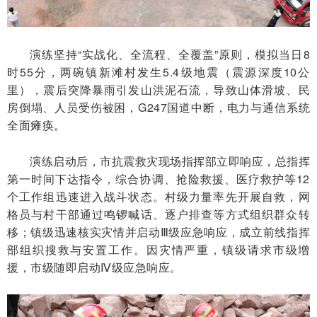
演练坚持“实战化、全流程、全覆盖”原则，模拟当日8
时55分，两碗镇新滩村发生5.4级地震（震源深度10公
里），震后突降暴雨引发山洪泥石流，导致山体滑坡、民
房倒塌、人员
受伤
被困，G247国道中断，电力与通信系统
全面瘫痪。
演练启动后，市抗震救灾现场指挥部立即响应，总指挥
第一时间下达指令，综合协调、抢险救援、医疗救护等12
个工作组迅速进入战斗状态。村级力量率先开展自救，网
格员与村干部通过鸣锣喊话、逐户排查等方式组织群众转
移；镇级迅速核实灾情并启动Ⅲ级应急响应，成立前线指挥
部组织搜救与安置工作。因灾情严重，镇级请求市级增
援，市级随即启动Ⅳ级应急响应。