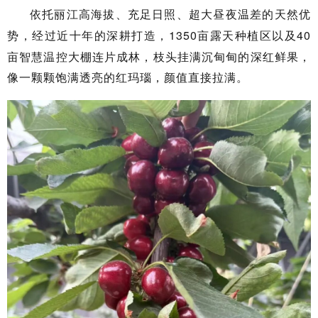
依托丽江高海拔、充足日照、超大昼夜温差的天然优
1350亩露天种植区
40
势，经过近十年
的
深耕打造，
以及
亩智慧温控大棚连片成林，枝头挂满沉甸甸的深红鲜果，
像一颗颗饱满透亮的红玛瑙，颜值直接拉满。