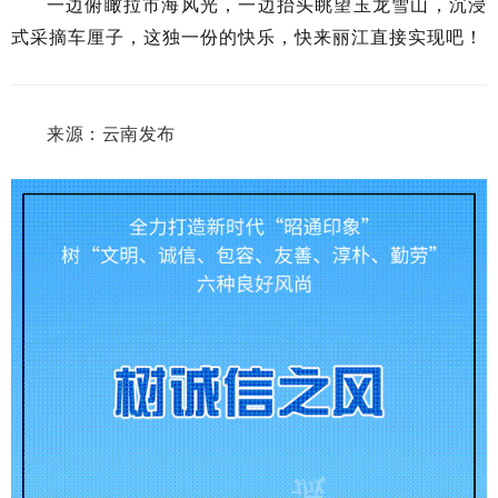
一
边俯瞰拉市海风光，
一
边抬头眺望玉龙雪山，沉浸
式采摘车厘子，这独一份的快乐，快来丽江直接实现
吧
！
来源：云南发布