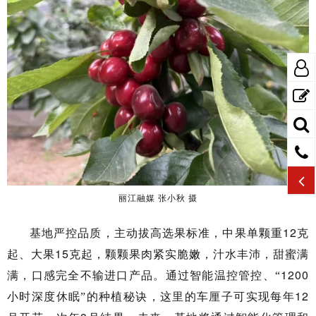
丽江融媒
张小秋
摄
12克
基地严控品质，主动拔高选果标准，中果单颗重
起、大果15克起，颗颗果肉紧实脆嫩，汁水
丰沛
，
甜蜜满
1200
满
，口感完全不输进口
产品
。
通过
智能温控管控、
“
小时深度休眠
12
”
的种植秘诀，这里的车厘子可实现每年