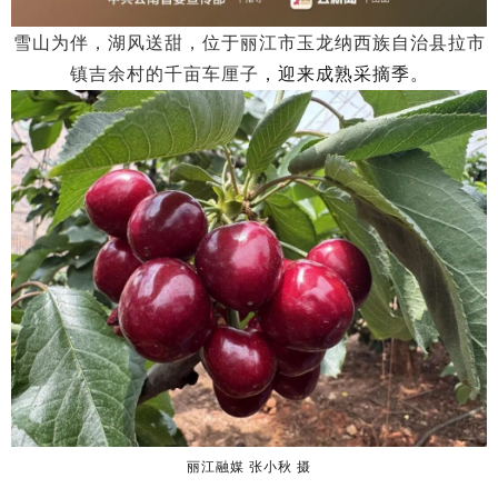
雪山为伴，湖风送甜，位于丽江市玉龙纳西族自治县拉市
镇吉余村的千亩车厘子
，
迎来成熟采摘季
。
丽江融媒
张小秋
摄