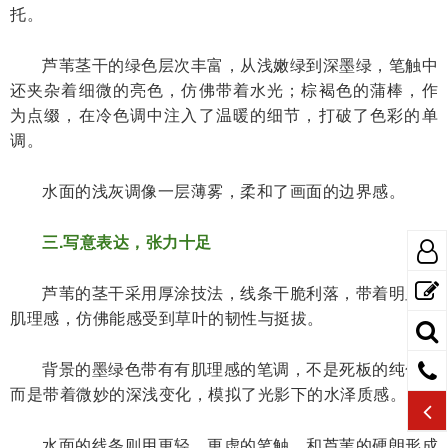
托。
芦苇茎干的绿色层次丰富，从浅嫩绿到深墨绿，笔触中
还夹杂着细微的亮色，仿佛带着水光；棕褐色的蒲棒，作
为点缀，在冷色调中注入了温暖的细节，打破了色彩的单
调。
水面的浅灰调像一层薄雾，柔和了画面的边界感。
三.写意表达，张力十足
芦苇的茎干采用厚涂技法，线条干脆利落，带着明显的
肌理感，仿佛能感受到草叶的韧性与挺拔。
背景的墨绿色带有有肌理感的笔调，不是死板的纯色，
而是带着微妙的深浅变化，模拟了光影下的水泽质感。
水面的线条则用更轻、更虚的笔触，和芦苇的硬朗形成