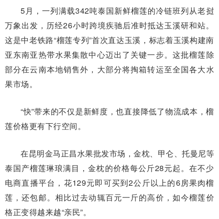
5月，一列满载342吨泰国新鲜榴莲的冷链班列从老挝
万象出发，历经26小时跨境疾驰后准时抵达玉溪研和站。
这是中老铁路“榴莲专列”首次直达玉溪，标志着玉溪构建南
亚东南亚热带水果集散中心迈出了关键一步。这批榴莲除
部分在云南本地销售外，大部分将掏箱转运至全国各大水
果市场。
“快”带来的不仅是新鲜度，也直接降低了物流成本，榴
莲价格更有下行空间。
在昆明金马正昌水果批发市场，金枕、甲仑、托曼尼等
泰国产榴莲琳琅满目，金枕的价格每公斤28元起。在不少
电商直播平台，花129元即可买到2公斤以上的6房果肉榴
莲，还包邮。相比过去动辄百元一斤的高价，如今榴莲价
格正变得越来越“亲民”。