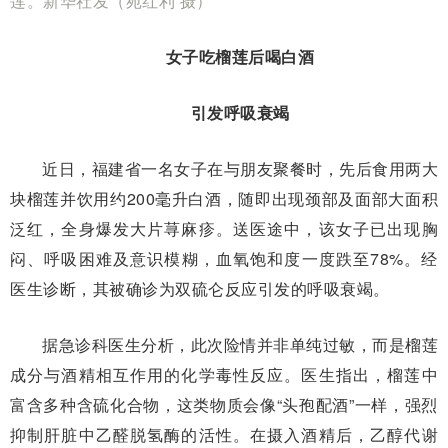
莲。新华社发（苑红利 摄）
女子吃榴莲后喝白酒
引发呼吸衰竭
近日，福建省一名女子在与朋友聚餐时，先后食用两大
块榴莲并饮用约200毫升白酒，随即出现颈部及面部大面积
泛红，全身爆发大片荨麻疹。送医途中，该女子已出现胸
闷、呼吸困难及意识模糊，血氧饱和度一度跌至78%。经
医生诊断，其被确诊为双硫仑反应引发的呼吸衰竭。
据急诊科医生分析，此次险情并非单纯过敏，而是榴莲
成分与酒精相互作用的化学毒性反应。医生指出，榴莲中
富含多种含硫化合物，这类物质会像“头孢配酒”一样，强烈
抑制肝脏中乙醛脱氢酶的活性。在摄入酒精后，乙醇代谢