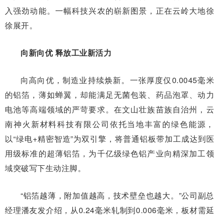
入强劲动能。一幅科技兴农的崭新图景，正在云岭大地徐
徐展开。
向新向优 释放工业新活力
向高向优，制造业持续焕新。一张厚度仅0.0045毫米
的铝箔，薄如蝉翼，却能满足无菌包装、药品泡罩、动力
电池等高端领域的严苛要求。在文山壮族苗族自治州，云
南神火新材料科技有限公司依托当地丰富的绿色能源，
以“绿电+精密智造”为双引擎，将普通铝板带加工成达到医
用级标准的超薄铝箔，为千亿级绿色铝产业向精深加工领
域突破写下生动注脚。
“铝箔越薄，附加值越高，技术壁垒也越大。”公司副总
经理潘友发介绍，从0.24毫米轧制到0.006毫米，板材需延