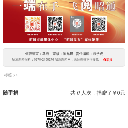
值班编审：马燕 审核：陈允琪 责任编辑：聂学虎
昭通新闻报料：0870-2158276 昭通新闻网，未经授权不得转载
举报
标签 >>
共
人次，捐赠了￥
0
元
随手捐
0