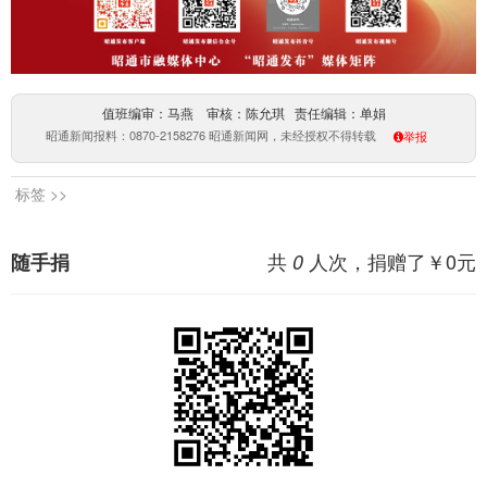
值班编审：马燕 审核：陈允琪 责任编辑：单娟
昭通新闻报料：0870-2158276 昭通新闻网，未经授权不得转载
举报
标签 >>
共
人次，捐赠了￥
0
元
随手捐
0