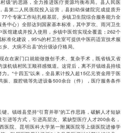
稳村级”的思路，全力推进医疗资源均衡布局。县人民医
，县第二人民医院投入运营，县妇幼保健院完成提质升
，77个专家工作站扎根基层。乡镇卫生院综合服务能力全
服务中心）全部达到国家基本标准，其中罗坎、雨河卫生
中医馆建成并投入使用，乡镇中医馆实现全覆盖；262个
标准化建设，95%的村卫生室可提供中医药适宜技术服
出乡、大病不出县”的分级诊疗格局。
，现在在家门口就能做微创手术、复杂手术，既省钱又省
的泼机镇村民王顺祥感慨道。这背后，离不开镇雄县持续
力。“十四五”以来，全县累计投入超15亿元资金用于医
共振、腹腔镜等先进设备500余台（件），医疗服务条件
键。镇雄县坚持“引育并举”的工作思路，破解人才短缺
引进等方式，引进高层次、紧缺型医疗人才200余名，
华西医院、昆明医科大学第一附属医院等上级医院进修学