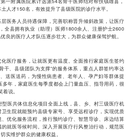
学第一附属医院累计选派54名骨干医师结对帮扶镇雄县，
本土人才150名，有效提升了县级医院的诊疗水平。
基层医务人员待遇保障，完善职称晋升倾斜政策，让医疗
，全县拥有执业（助理）医师1800余人、注册护士2600
风优良的医疗人才队伍逐步壮大，为群众健康保驾护航。
优化医疗服务，让就医更有温度。全面推行家庭医生签约
骨干、县级团队为支撑”的服务体系，重点人群签约率达
检、送医送药，为慢性病患者、老年人、孕产妇等群体提
压多年，家庭医生每季度都会上门量血压、指导用药，很
笑着说。
紧密型医共体信息化项目全面上线，县、乡、村三级医疗机
村卫生院就能预约县级专家号、享受远程诊疗，实现优质
境、优化服务流程，推行预约诊疗、智慧导诊、床边结算
属的就医等候时间。深入开展医疗行风整治行动，规范医
，切实维护群众的健康权益。