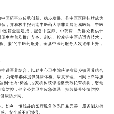
动中医药事业传承创新、稳步发展。县中医医院挂牌成为
单位，并积极申报云南中医药大学非直属附属医院，中医
中医馆全面建成，配备中医师、中药房，为群众提供针
村卫生室普及推广艾灸、刮痧、按摩等中医药适宜技术，
验、廉”的中医药服务。全县中医药服务人次逐年上升，
康
快推进医养结合，以勒中心卫生院获评省级乡镇医养结合
行，为老年群体提供健康体检、康复护理、日间照料等服
”达到“七有”标准，2家机构获评省级示范托育机构，婴幼
疾病防控，健全公共卫生应急体系，持续提升疫情防控、
民健康防护网。
心。如今，镇雄县的医疗服务体系日益完善，服务能力持
福感、安全感不断增强。