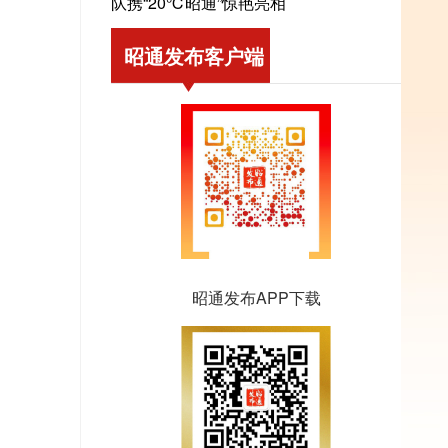
队携“20℃昭通”惊艳亮相
昭通发布客户端
昭通发布APP下载