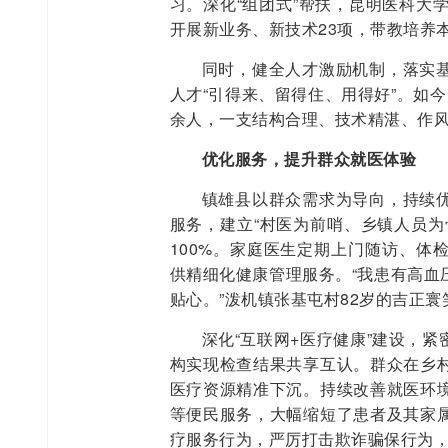
习。深化“组团式”帮扶，昆明医科大
开展新业务、新技术23项，带教培养
同时，健全人才激励机制，落实
人才“引得来、留得住、用得好”。如今
余人，一支结构合理、技术精湛、作
优化服务，提升群众就医体验
镇雄县以群众需求为导向，持续
服务，建立“村医为前哨、乡镇人员为
100%。家庭医生定期上门随访、体
供精细化健康管理服务。“我患有高血
贴心。”泼机镇张基屯村82岁的吉正寰
深化“互联网+医疗健康”建设，
构实现检查结果共享互认。群众在乡
医疗资源精准下沉。持续改善就医环
等便民服务，大幅缩短了患者及其家
疗服务行为，严厉打击欺诈骗保行为