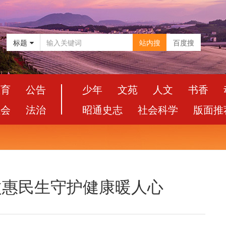
标题
站内搜
百度搜
教育
公告
少年
文苑
人文
书香
社会
法治
昭通史志
社会科学
版面推
医改惠民生守护健康暖人心