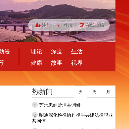
注册
登录
在线投稿
动漫
理论
深度
生活
荐
健康
故事
视界
热新闻
天
周
月
苏永忠到盐津县调研
1
昭通深化检律协作携手共建法律职业
2
共同体