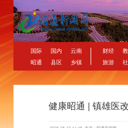
国际
国内
云南
财经
昭通
县区
乡镇
旅游
健康昭通 | 镇雄
2026-05-10 11:48
来源：昭通新闻网