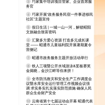
巧家集中培训项目管家、企业首席服
3
务官
巧家开展“政务服务民宿一件事进移民
4
社区”主题宣传
假日生活 | 一城一山一河，解锁昭阳
5
文旅融合致富密码
汇聚多方爱心资源 打造多元成长课
6
堂 —— 昭通市儿童福利院开展暑期夏令
营侧记
昭通市政务服务主题开放活动举行
7
铁人三项暨公开水域游泳&桨板赛奖
8
金揭晓，金沙江畔等你来拼！
全市防汛救灾和安全生产工作调度会
9
议暨水库安全运行管理工作视频会议强
调 求实务实扎实落实防范措施 确保人民
群众生命财产安全
云南省第十七届运动会开幕 昭通代表
10