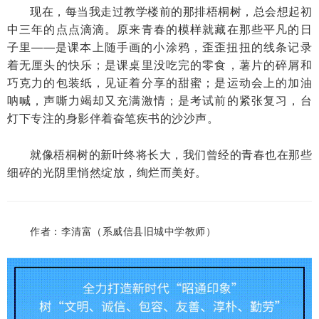
现在，每当我走过教学楼前的那排梧桐树，总会想起初
中三年的点点滴滴。原来青春的模样就藏在那些平凡的日
子里——是课本上随手画的小涂鸦，歪歪扭扭的线条记录
着无厘头的快乐；是课桌里没吃完的零食，薯片的碎屑和
巧克力的包装纸，见证着分享的甜蜜；是运动会上的加油
呐喊，声嘶力竭却又充满激情；是考试前的紧张复习，台
灯下专注的身影伴着奋笔疾书的沙沙声。
就像梧桐树的新叶终将长大，我们曾经的青春也在那些
细碎的光阴里悄然绽放，绚烂而美好。
作者：
李清富
（系威信县旧城中学教师）