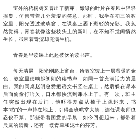
窗外的梧桐树又冒出了新芽，嫩绿的叶片在春风中轻轻
摇曳，仿佛带着几分羞涩的笑意。那时，我坐在初三的教
室里，阳光透过玻璃窗，在课桌上洒下斑驳的光影。我忽
然觉得，青春就像这些枝头上的新叶，在不知不觉间悄然
生长，虽带着青涩却充满生机。
青春是早读课上此起彼伏的读书声。
每天清晨，阳光刚爬上窗台，给教室镀上一层温暖的金
色，教室里便响起朗朗的读书声，如同一首充满活力的晨
曲。我的同桌赵明总爱把语文书竖在桌上，然后躲在课本
后面偷偷打哈欠，口水都快流到课本上了。有一次，班主
任突然出现在后门，他吓得差点从椅子上跳起来，书
本“啪”的一声掉在地上，引得全班哄堂大笑，连任课老师也
忍俊不禁。那些带着困意的早晨，如今回想起来，都带着
晨露的清新，还有一缕青草和泥土的芬芳。