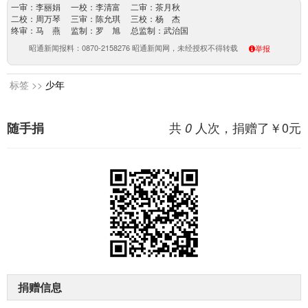
一审：李丽娟 一校：李清富 二审：茶月秋
二校：周万琴 三审：陈允琪 三校：杨 杰
终审：马 燕 监制：罗 旭 总监制：武治国
昭通新闻报料：0870-2158276 昭通新闻网，未经授权不得转载
举报
标签 >>
少年
共
人次，捐赠了￥
0
元
随手捐
0
捐赠信息