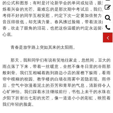
的公式和图形；有时是讨论新学会的单词或短语，眼里闪
烁着兴奋的光芒。最难忘的是那次期中考试后，我们几个
考得不好的同学互相安慰，约定下次一定要加倍努力，声
音压得很低，却充满力量。春风拂过脸颊，带着淡淡的花
香，吹走了眼角的泪花，也把这份温暖的约定永远留在了
心底。
青春是放学路上突如其来的太阳雨。
那天，我和同学们有说有笑地往家走，忽然间，豆大的
雨点落了下来，带着一丝暖意，全然不像冬日里的冷雨那
般刺骨。我们互相喊着跑到路边小店的屋檐下躲雨，看雨
帘中模糊的校园、教学楼的白墙在雨雾中若隐若现。雨停
后，空气中弥漫着泥土的芬芳和青草的气息，清新得令人
心旷神怡。我们踩着水洼继续前行，书包上未干的水珠在
夕阳下折射出七彩的光芒，像一道道小小的彩虹，映照着
我们年轻的脸庞。