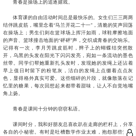
青春是操场上的追逐嬉戏。
体育课的自由活动时间总是最快乐的。女生们三三两两
结伴跳皮筋，嘴里念着“马兰开花二十一”，清脆的笑声回荡
在操场上；男生们则在篮球场上挥汗如雨，球鞋摩擦地面
的声音、篮球撞击地面的“砰砰”声，交织成青春的交响乐。
记得有一次，李月芳跳皮筋时，辫子上的蝴蝶结突然散
开，乌黑的头发在阳光下闪闪发亮，宛如一条流动的墨色
丝带。同学们帮她重新扎头发时，发现她的发绳上还沾着
早上值日时留下的粉笔灰，洁白的发绳上点缀着点点灰
色，显得格外真实可爱。这些细碎的片段，就像散落在记
忆里的糖果，每次回想起来都带着甜味，让人不自觉地嘴
角上扬。
青春是课间十分钟的窃窃私语。
课间时分，我和好朋友总喜欢趴在走廊的栏杆上，分享
各自的小秘密。有时是吐槽数学作业太难，抱怨那些复杂