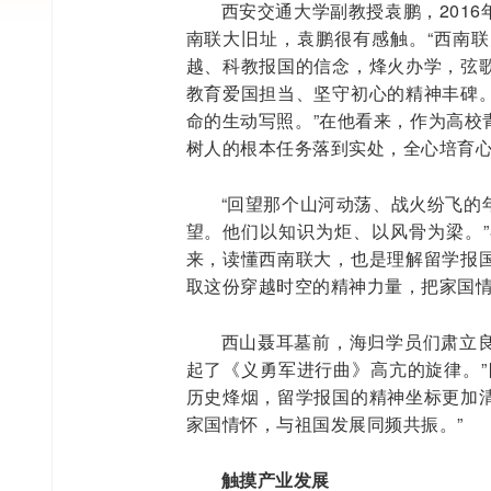
西安交通大学副教授袁鹏，201
南联大旧址，袁鹏很有感触。“西南
越、科教报国的信念，烽火办学，弦
教育爱国担当、坚守初心的精神丰碑
命的生动写照。”在他看来，作为高校
树人的根本任务落到实处，全心培育
“回望那个山河动荡、战火纷飞的
望。他们以知识为炬、以风骨为梁。
来，读懂西南联大，也是理解留学报
取这份穿越时空的精神力量，把家国情
西山聂耳墓前，海归学员们肃立良
起了《义勇军进行曲》高亢的旋律。”
历史烽烟，留学报国的精神坐标更加
家国情怀，与祖国发展同频共振。”
触摸产业发展