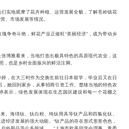
员们实地观摩了花卉种植、运营发展全貌，了解苍岭镇花
经营、市场发展等情况。
瑰争奇斗艳，鲜花产业正催旺“美丽经济”，成为带动乡
长张博雅看来，当地打造出极具特色的高原现代农业，这
写照，也是乡村全面振兴的鲜活注脚。
婷婷，在大三时作为交换生前往日本留学，毕业后又在日
国后，她回到家乡，从事招商引资工作。楚雄当地的特色农
婷表示，绿色发展体现在生态园区建设和每一个花棚之
扑来。海绵钛、钛白粉、纯钛用具等钛产品和四氯化钛、
进经济发展的强大动能。“钛产品的存在形式形形色色，
户外用品等众多领域……”上海市欧美同学会理事、青委