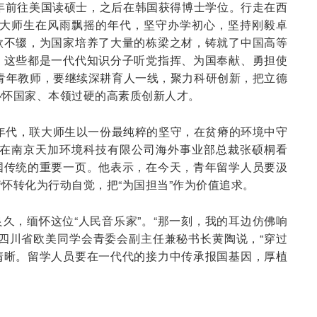
6年前往美国读硕士，之后在韩国获得博士学位。行走在西
联大师生在风雨飘摇的年代，坚守办学初心，坚持刚毅卓
歌不辍，为国家培养了大量的栋梁之材，铸就了中国高等
。这些都是一代代知识分子听党指挥、为国奉献、勇担使
青年教师，要继续深耕育人一线，聚力科研创新，把立德
心怀国家、本领过硬的高素质创新人才。
年代，联大师生以一份最纯粹的坚守，在贫瘠的环境中守
”在南京天加环境科技有限公司海外事业部总裁张硕桐看
国传统的重要一页。他表示，在今天，青年留学人员要汲
怀转化为行动自觉，把“为国担当”作为价值追求。
久，缅怀这位“人民音乐家”。“那一刻，我的耳边仿佛响
四川省欧美同学会青委会副主任兼秘书长黄陶说，“穿过
清晰。留学人员要在一代代的接力中传承报国基因，厚植