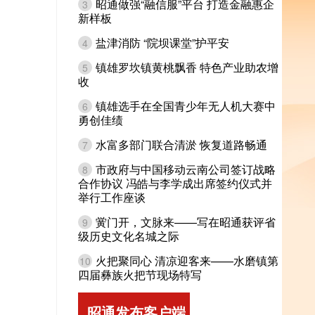
昭通做强“融信服”平台 打造金融惠企
3
新样板
盐津消防 “院坝课堂”护平安
4
镇雄罗坎镇黄桃飘香 特色产业助农增
5
收
镇雄选手在全国青少年无人机大赛中
6
勇创佳绩
水富多部门联合清淤 恢复道路畅通
7
市政府与中国移动云南公司签订战略
8
合作协议 冯皓与李学成出席签约仪式并
举行工作座谈
黉门开，文脉来——写在昭通获评省
9
级历史文化名城之际
火把聚同心 清凉迎客来——水磨镇第
10
四届彝族火把节现场特写
昭通发布客户端