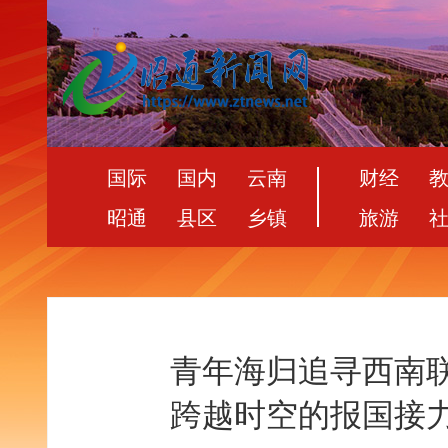
国际
国内
云南
财经
昭通
县区
乡镇
旅游
青年海归追寻西南
跨越时空的报国接