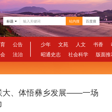
标题
站内搜
百度搜
教育
公告
少年
文苑
人文
书香
社会
法治
昭通史志
社会科学
版面推
联大、体悟彝乡发展——一场
力