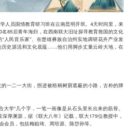
”留学人员国情教育研习班在云南昆明开班。4天时间里，来
40名85后青年海归，在西南联大旧址探寻教育救国的文化
“人民音乐家”、在楚雄彝族自治州实地调研花卉产业发
的历史源流和文化底蕴……他们用脚步丈量云岭大地，在
龙的一二一大街，拐进被梧桐树荫遮蔽的小路，古朴的牌
合大学”几个字，一笔一画像是从石头里长出来的筋骨。
深厚渊源，据《联大八年》记载，联大179位教授中，
学会会员，包括梅贻琦、周培源、陈岱孙等。