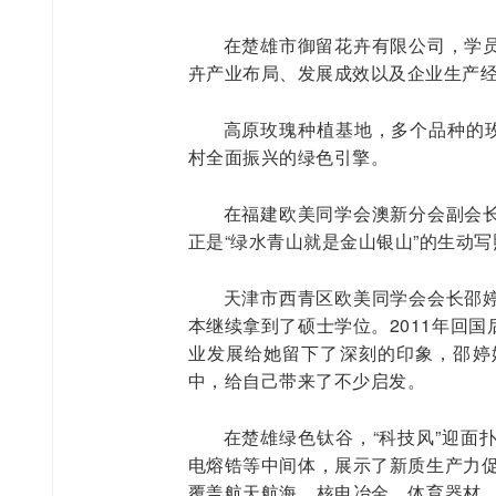
在楚雄市御留花卉有限公司，学
卉产业布局、发展成效以及企业生产
高原玫瑰种植基地，多个品种的玫
村全面振兴的绿色引擎。
在福建欧美同学会澳新分会副会
正是“绿水青山就是金山银山”的生动
天津市西青区欧美同学会会长邵
本继续拿到了硕士学位。2011年回
业发展给她留下了深刻的印象，邵婷
中，给自己带来了不少启发。
在楚雄绿色钛谷，“科技风”迎面
电熔锆等中间体，展示了新质生产力促
覆盖航天航海、核电冶金、体育器材、