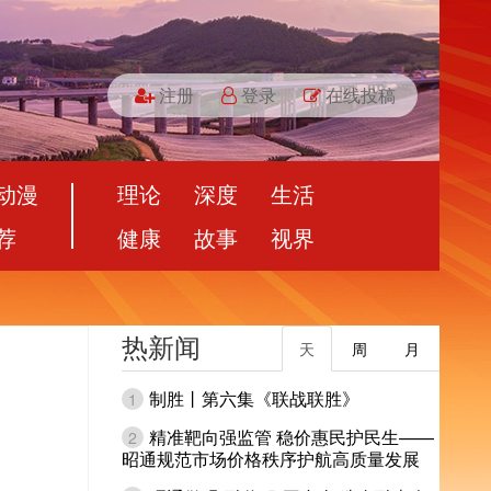
注册
登录
在线投稿
动漫
理论
深度
生活
荐
健康
故事
视界
热新闻
天
周
月
制胜丨第六集《联战联胜》
1
精准靶向强监管 稳价惠民护民生——
2
昭通规范市场价格秩序护航高质量发展