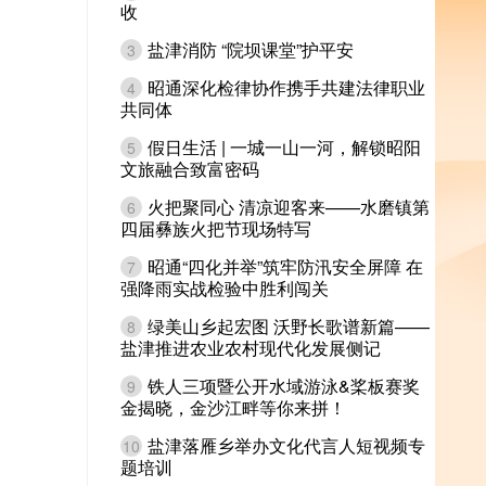
收
盐津消防 “院坝课堂”护平安
3
昭通深化检律协作携手共建法律职业
4
共同体
假日生活 | 一城一山一河，解锁昭阳
5
文旅融合致富密码
火把聚同心 清凉迎客来——水磨镇第
6
四届彝族火把节现场特写
昭通“四化并举”筑牢防汛安全屏障 在
7
强降雨实战检验中胜利闯关
绿美山乡起宏图 沃野长歌谱新篇——
8
盐津推进农业农村现代化发展侧记
铁人三项暨公开水域游泳&桨板赛奖
9
金揭晓，金沙江畔等你来拼！
盐津落雁乡举办文化代言人短视频专
10
题培训