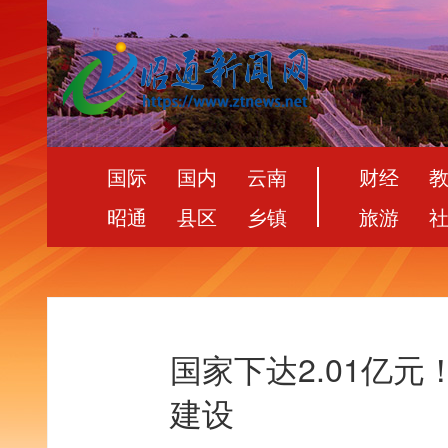
国际
国内
云南
财经
昭通
县区
乡镇
旅游
国家下达2.01亿
建设