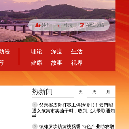
注册
登录
在线投稿
动漫
理论
深度
生活
荐
健康
故事
视界
热新闻
天
周
月
父亲擦皮鞋打零工供她读书！云南昭
1
通女孩集市卖菌子时，收到北大录取通知
书
镇雄罗坎镇黄桃飘香 特色产业助农增
2