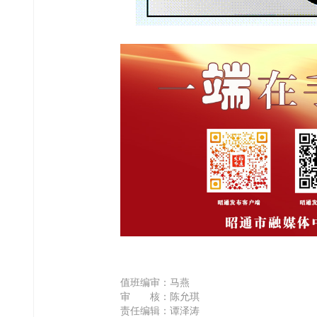
值班编审：马燕
审 核：陈允琪
责任编辑：谭泽涛