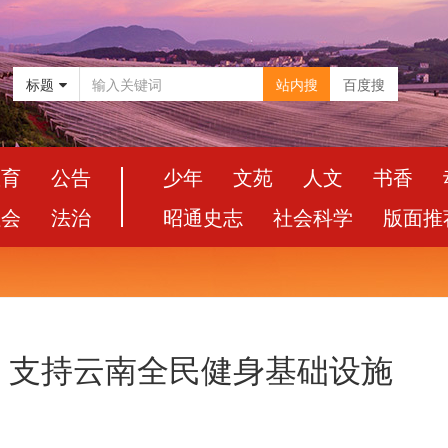
标题
站内搜
百度搜
教育
公告
少年
文苑
人文
书香
社会
法治
昭通史志
社会科学
版面推
元！支持云南全民健身基础设施