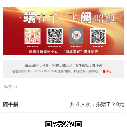
值班编审：马燕 审核：陈允琪 责任编辑：谭泽涛
昭通新闻报料：0870-2158276 昭通新闻网，未经授权不得转载
举报
标签 >>
共
人次，捐赠了￥
0
元
随手捐
0