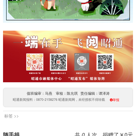
值班编审：马燕 审核：陈允琪 责任编辑：谭泽涛
昭通新闻报料：0870-2158276 昭通新闻网，未经授权不得转载
举报
标签 >>
共
人次，捐赠了￥
0
元
随手捐
0