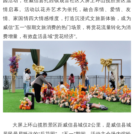
园活动，在威信县扎西镇观音社区大屏上环山揽胜景区温
情启幕。活动以花卉艺术为依托，融合亲情、爱情、友
情、家国情四大情感维度，打造沉浸式文旅新体验，成为
威信“五一”假期文旅消费的热门场景，将赏花流量转化为消
费增量，有效盘活县域“赏花经济”。
大屏上环山揽胜景区距威信县城仅2公里，是威信县城
居民最易抵达的“后花园”。“五一”期间，活动主会场内缤纷