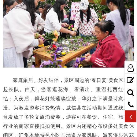
家庭旅居、好友结伴，景区周边的“春日宴”美食区已排
起长队。白天，游客逛花海、看演出、重温扎西红色记
忆；入夜后，鲜花灯笼璀璨绽放，华灯之下满是诗意与浪
漫。为激发游客消费热情，威信县在活动期间通过线上平
台发放了多轮文旅消费券，游客可在餐饮、住宿、旅拍等
行业的商家直接抵扣使用。景区内还精心布设多处美食休
闲区，汇集本地特色小吃与地道农家风味。游客漫步赏花