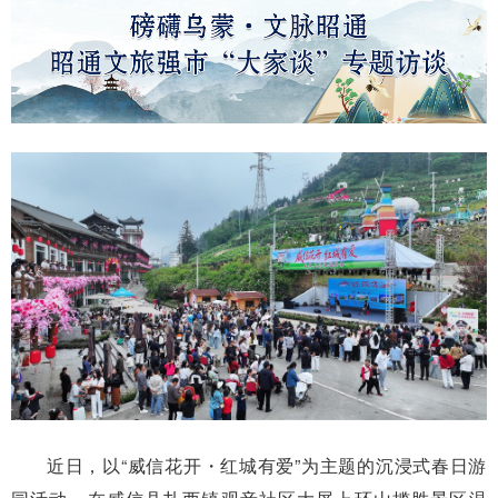
近日，以“威信花开・红城有爱”为主题的沉浸式春日游