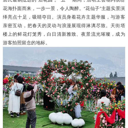
花海扑面而来，一步一景，令人陶醉。“花仙子”主题实景演
绎亮点十足，吸睛夺目。演员身着花卉主题华服，与游客
亲密互动，把春天的灵动与浪漫展现得淋漓尽致。天街塔
楼上的鲜花灯笼秀，白日清新雅致、夜景流光璀璨，成为
游客拍照留念的地标。