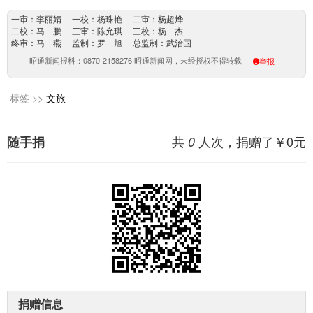
一审：李丽娟 一校：杨珠艳 二审：杨超烨
二校：马 鹏 三审：陈允琪 三校：杨 杰
终审：马 燕 监制：罗 旭 总监制：武治国
昭通新闻报料：0870-2158276 昭通新闻网，未经授权不得转载
举报
标签 >>
文旅
共
人次，捐赠了￥
0
元
随手捐
0
捐赠信息