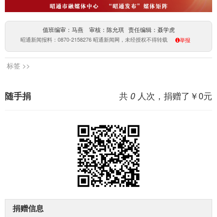
值班编审：马燕 审核：陈允琪 责任编辑：聂学虎
昭通新闻报料：0870-2158276 昭通新闻网，未经授权不得转载
举报
标签 >>
共
人次，捐赠了￥
0
元
随手捐
0
捐赠信息