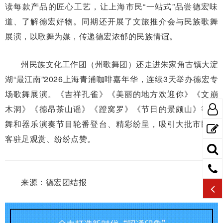
读每款产品的匠心工艺，让上海市民“一站式”品尝德宏味
道、了解德宏好物。同期还开展了文旅推介会与民族歌舞
展演，以歌舞为媒，传递德宏浓郁的民族情谊。
州民族文化工作团（州歌舞团）还走进朱家角古镇大淀
湖“最江南”2026上海青浦咖啡嘉年华，连续3天举办德宏专
场歌舞展演。《吉祥孔雀》《美丽的地方欢迎你》《文崩
木洞》《德昂茶山谣》《蹬窝罗》《节日的景颇山》等歌
舞和器乐演奏节目轮番登台、精彩纷呈，吸引大批市民游
客驻足观赏、纷纷点赞。
来源：德宏团结报