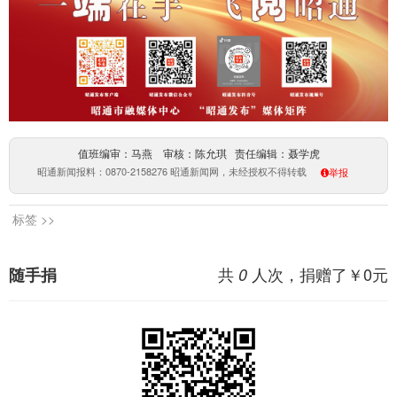
值班编审：马燕 审核：陈允琪 责任编辑：聂学虎
昭通新闻报料：0870-2158276 昭通新闻网，未经授权不得转载
举报
标签 >>
共
人次，捐赠了￥
0
元
随手捐
0