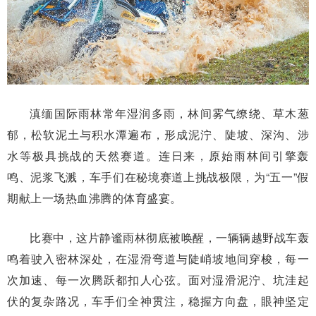
滇缅国际雨林常年湿润多雨，林间雾气缭绕、草木葱
郁，松软泥土与积水潭遍布，形成泥泞、陡坡、深沟、涉
水等极具挑战的天然赛道。连日来，原始雨林间引擎轰
鸣、泥浆飞溅，车手们在秘境赛道上挑战极限，为“五一”假
期献上一场热血沸腾的体育盛宴。
比赛中，这片静谧雨林彻底被唤醒，一辆辆越野战车轰
鸣着驶入密林深处，在湿滑弯道与陡峭坡地间穿梭，每一
次加速、每一次腾跃都扣人心弦。面对湿滑泥泞、坑洼起
伏的复杂路况，车手们全神贯注，稳握方向盘，眼神坚定