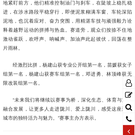
地紧盯前方，他们精准控制油门与刹车，在陡坡上稳扎稳
进，在涉水路段平稳穿行，即便泥浆糊满车窗、车轮深陷
泥地，也沉着应对、奋力突围，用精湛车技与顽强毅力诠
释着越野运动的拼搏与热血。赛道旁，观众们按捺不住地
激动雀跃，欢呼声、呐喊声、加油声此起彼伏，回荡在整
片雨林。
经激烈比拼，杨建山获专业公开组第一名，苗媛获女子
组第一名，杨建山获赛车组第一名，邓进勇、林顶峰获无
限改装组第一名。
“未来我们将继续以赛事为桥，深化生态、体育与文旅
融合发展，让更多人走进陇川、爱上陇川，感受这座边境
城市的独特活力与魅力。”赛事主办方表示。