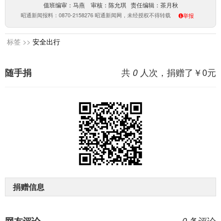
值班编审：马燕 审核：陈允琪 责任编辑：茶月秋
昭通新闻报料：0870-2158276 昭通新闻网，未经授权不得转载
举报
标签 >>
安全出行
共
人次，捐赠了￥
0
元
随手捐
0
捐赠信息
条评论
0