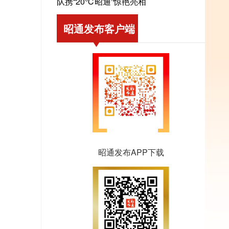
队携“20℃昭通”惊艳亮相
昭通发布客户端
昭通发布APP下载