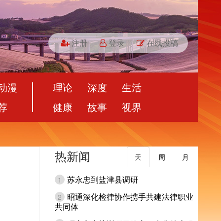
注册
登录
在线投稿
动漫
理论
深度
生活
荐
健康
故事
视界
热新闻
天
周
月
苏永忠到盐津县调研
1
昭通深化检律协作携手共建法律职业
2
共同体