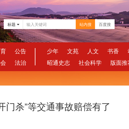
标题
站内搜
百度搜
教育
公告
少年
文苑
人文
书香
社会
法治
昭通史志
社会科学
版面推
开门杀”等交通事故赔偿有了