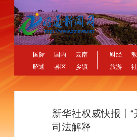
国际
国内
云南
财经
昭通
县区
乡镇
旅游
新华社权威快报丨“
司法解释