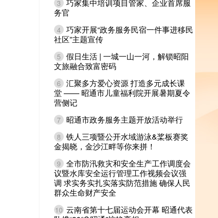
巧家集中培训项目管家、企业首席服
3
务官
巧家开展“政务服务民宿一件事进移民
4
社区”主题宣传
假日生活 | 一城一山一河，解锁昭阳
5
文旅融合致富密码
汇聚多方爱心资源 打造多元成长课
6
堂 —— 昭通市儿童福利院开展暑期夏令
营侧记
昭通市政务服务主题开放活动举行
7
铁人三项暨公开水域游泳&桨板赛奖
8
金揭晓，金沙江畔等你来拼！
全市防汛救灾和安全生产工作调度会
9
议暨水库安全运行管理工作视频会议强
调 求实务实扎实落实防范措施 确保人民
群众生命财产安全
云南省第十七届运动会开幕 昭通代表
10