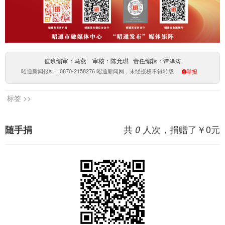
值班编审：马燕 审核：陈允琪 责任编辑：谭泽涛
昭通新闻报料：0870-2158276 昭通新闻网，未经授权不得转载
举报
标签 >>
共
人次，捐赠了￥
0
元
随手捐
0