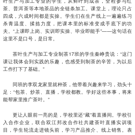
叶生产与加工专业的学生，从鲜叶到成茶，全程参与红
茶、普洱茶等本地茶品的全链条加工。课堂上，理论只占
四成，六成时间都是实操。学生们在生产线上一遍遍练习
杀青温度、揉捻力度，把课本里的标准变成手底下的功
夫。“上课即上岗、实训即实操、毕业即能手”——这句话在
这里不是口号，是日常。
茶叶生产与加工专业制茶17班的学生秦峥贵说：“这门
课让我体会到实践的乐趣，也感受到制茶的辛苦，为以后
工作打下了基础。”
同班的李双龙家里就种茶，他带着兴趣来学习，劲头十
足：“包茶、炒茶、直播，学校都教。学好这些本事，将来
能帮家里推广茶叶。”
更让人眼前一亮的是，学校里还“藏”着直播间。学校引
入合作企业，联合双江邦改合作社共建茶叶直播实训项
目，学生轮流走进镜头前，学习产品推介、线上销售。表