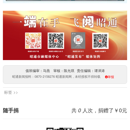
值班编审：马燕 审核：陈允琪 责任编辑：谭泽涛
昭通新闻报料：0870-2158276 昭通新闻网，未经授权不得转载
举报
标签 >>
共
人次，捐赠了￥
0
元
随手捐
0