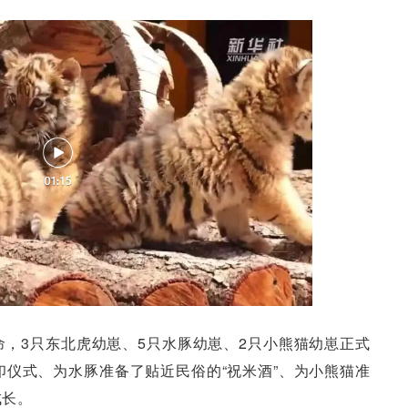
，3只东北虎幼崽、5只水豚幼崽、2只小熊猫幼崽正式
仪式、为水豚准备了贴近民俗的“祝米酒”、为小熊猫准
成长。