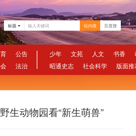
标题
站内搜
百度搜
教育
公告
少年
文苑
人文
书香
社会
法治
昭通史志
社会科学
版面推
南野生动物园看“新生萌兽”