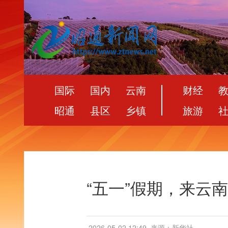
国际
国内
云南
财经
昭通
县区
乡镇
旅游
“五一”假期，来云
2026-05-02 12:49
来源：新华社