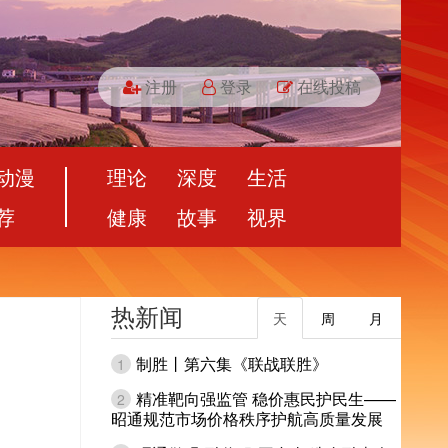
注册
登录
在线投稿
动漫
理论
深度
生活
荐
健康
故事
视界
热新闻
天
周
月
制胜丨第六集《联战联胜》
1
精准靶向强监管 稳价惠民护民生——
2
昭通规范市场价格秩序护航高质量发展