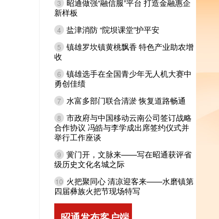
昭通做强“融信服”平台 打造金融惠企
3
新样板
盐津消防 “院坝课堂”护平安
4
镇雄罗坎镇黄桃飘香 特色产业助农增
5
收
镇雄选手在全国青少年无人机大赛中
6
勇创佳绩
水富多部门联合清淤 恢复道路畅通
7
市政府与中国移动云南公司签订战略
8
合作协议 冯皓与李学成出席签约仪式并
举行工作座谈
黉门开，文脉来——写在昭通获评省
9
级历史文化名城之际
火把聚同心 清凉迎客来——水磨镇第
10
四届彝族火把节现场特写
昭通发布客户端