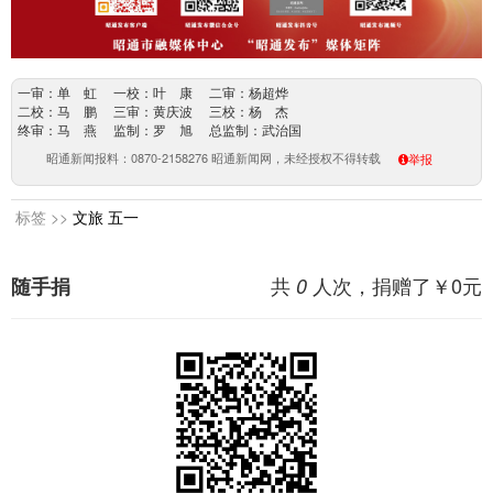
一审：单 虹 一校：叶 康 二审：杨超烨
二校：马 鹏 三审：黄庆波 三校：杨 杰
终审：马 燕 监制：罗 旭 总监制：武治国
昭通新闻报料：0870-2158276 昭通新闻网，未经授权不得转载
举报
标签 >>
文旅
五一
共
人次，捐赠了￥
0
元
随手捐
0