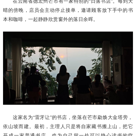
在云南省德宏州芒市有一家特别的“日落书店”。每到天
晴的傍晚，店员会主动停止接单，邀请顾客放下手中的书
本和咖啡，一起静静欣赏窗外的落日余晖。
这家名为“雷牙让”的书店，坐落在芒市勐焕大金塔旁，
依山坡而建。最初，主理人只是将自家藏书搬上山，把它
开成一家普通书店，也为自己留一处可以静心读书的空