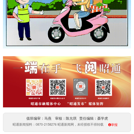
值班编审：马燕 审核：陈允琪 责任编辑：聂学虎
昭通新闻报料：0870-2158276 昭通新闻网，未经授权不得转载
举报