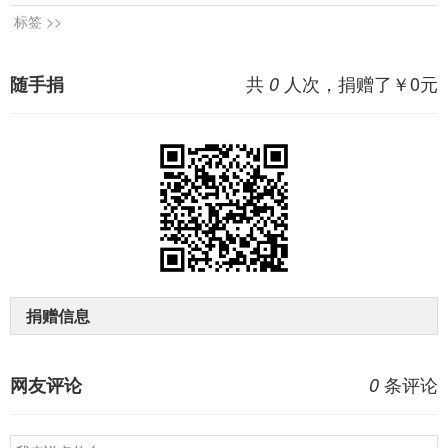
标签 >>
共
人次，捐赠了￥
0
元
随手捐
0
捐赠信息
条评论
网友评论
0