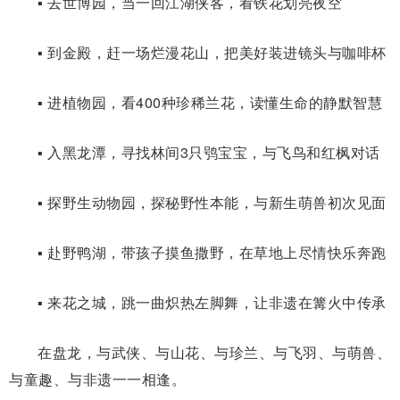
▪ 去世博园，当一回江湖侠客，看铁花划亮夜空
▪ 到金殿，赶一场烂漫花山，把美好装进镜头与咖啡杯
▪ 进植物园，看400种珍稀兰花，读懂生命的静默智慧
▪ 入黑龙潭，寻找林间3只鸮宝宝，与飞鸟和红枫对话
▪ 探野生动物园，探秘野性本能，与新生萌兽初次见面
▪ 赴野鸭湖，带孩子摸鱼撒野，在草地上尽情快乐奔跑
▪ 来花之城，跳一曲炽热左脚舞，让非遗在篝火中传承
在盘龙，与武侠、与山花、与珍兰、与飞羽、与萌兽、
与童趣、与非遗一一相逢。