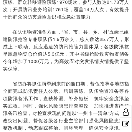
演练、群众转移避险演练1970场次，参与人数达21.78万人
次；开展防汛业务培训1751场，覆盖14万人次，有效提升
干部群众的防灾避险意识和应急处置能力。
在队伍物资准备方面，“省、市、县、乡、村”五级已组
建防汛抢险专兼职队伍1.9万余支，总人数达25.7万人，形
成上下联动、反应迅速的防汛抢险力量体系；各级防汛抗
旱应急物资总价值达5.3亿元，其中省级抢险救灾物资储备
今年增加了1000万元，为高效应对突发汛情灾情提供了坚
实保障。
省防办将抓住雨季到来前的窗口期，督促指导各地防指
全面完成防汛责任人公示、培训演练、队伍物资准备等各
项防汛备汛工作，查缺补漏、补齐短板，筑牢安全度汛坚
实底板。同时，强化风险隐患排查整改，加快推进省级防
汛备汛检查，对检查发现的问题以“一州市一清单”方式，整
改突出问题。督促各级各行业主管部门强化风险隐患排查
整改机制，动态跟踪整治、闭环管理，确保安全度汛。此