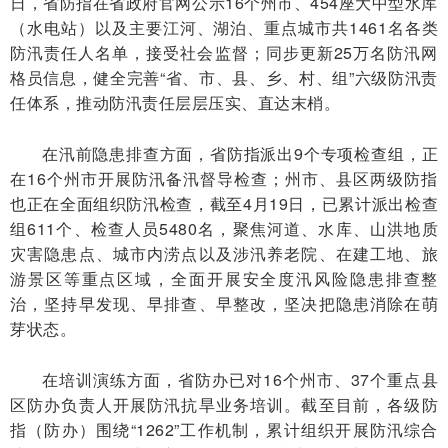
日，省防指在省政府官网公示16个州市、454座大中型水库
（水电站）以及主要江河、湖泊、重点城市共1461名各类
防汛责任人名单，接受社会监督；同步更新25万名防汛网
格员信息，健全完善“省、市、县、乡、村、组”六级防汛责
任体系，推动防汛责任层层压实、直达末梢。
在汛前隐患排查方面，省防指派出9个专项检查组，正
在16个州市开展防汛备汛督导检查；州市、县区两级防指
也正在全面组织防汛检查，截至4月19日，已累计派出检查
组611个、检查人员5480名，聚焦河道、水库、山洪地质
灾害隐患点、城市内涝点以及涉汛养老院、在建工地、旅
游景区等重点区域，全面开展安全度汛风险隐患排查整
治，坚持早发现、早排查、早整改，坚决把隐患消除在萌
芽状态。
在培训演练方面，省防办已对16个州市、37个重点县
区防办负责人开展防汛抗旱业务培训。截至目前，各级防
指（防办）围绕“1262”工作机制，累计组织开展防汛综合