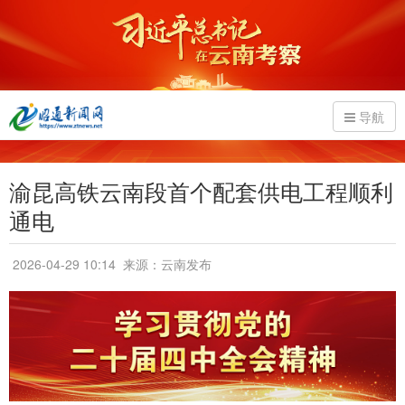
导航
渝昆高铁云南段首个配套供电工程顺利
通电
2026-04-29 10:14
来源：云南发布