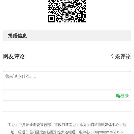
捐赠信息
条评论
网友评论
0
登录
主办：中共昭通市委宣传部、市政府新闻办；承办：昭通市融媒体中心；地
址：昭通市昭阳区北部新区朱提大道昭通广电中心；Copyright © 2017-