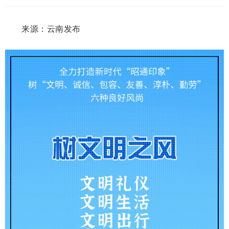
来源：云南发布