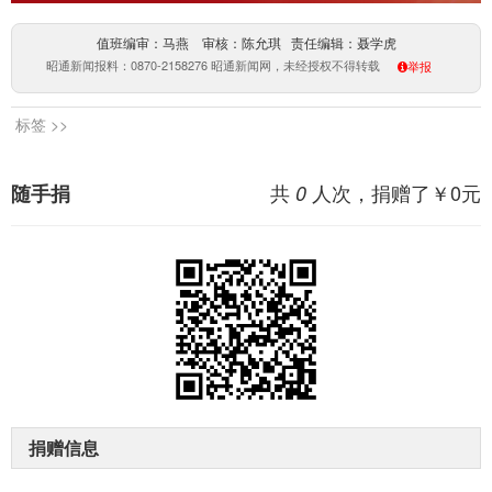
值班编审：马燕 审核：陈允琪 责任编辑：聂学虎
昭通新闻报料：0870-2158276 昭通新闻网，未经授权不得转载
举报
标签 >>
共
人次，捐赠了￥
0
元
随手捐
0
捐赠信息