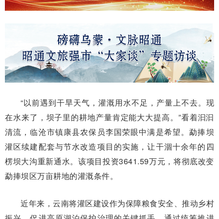
“以前遇到干旱天气，灌溉用水不足，产量上不去。现
在水来了，坝子里的耕地产量肯定能大大提高。”看着汩汩
清流，临沧市镇康县农保员李国荣眼中满是希望。勐捧坝
灌区续建配套与节水改造项目的实施，让干涸十余年的四
楞坝大沟重新通水。该项目投资3641.59万元，将彻底改变
勐捧坝区万亩耕地的灌溉条件。
近年来，云南将灌区建设作为保障粮食安全、推动乡村
振兴、促进高原湖泊保护治理的关键抓手。通过统筹推进