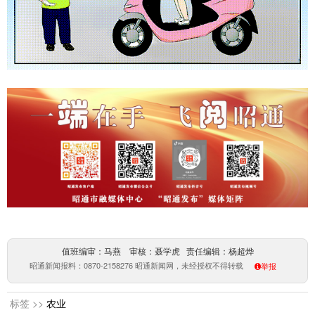
值班编审：马燕 审核：聂学虎 责任编辑：杨超烨
昭通新闻报料：0870-2158276 昭通新闻网，未经授权不得转载
举报
标签 >>
农业