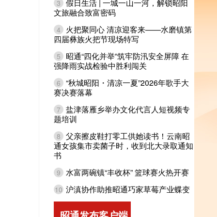
假日生活 | 一城一山一河，解锁昭阳
3
文旅融合致富密码
火把聚同心 清凉迎客来——水磨镇第
4
四届彝族火把节现场特写
昭通“四化并举”筑牢防汛安全屏障 在
5
强降雨实战检验中胜利闯关
“秋城昭阳・清凉一夏”2026年歌手大
6
赛决赛落幕
盐津落雁乡举办文化代言人短视频专
7
题培训
父亲擦皮鞋打零工供她读书！云南昭
8
通女孩集市卖菌子时，收到北大录取通知
书
水富两碗镇“丰收杯” 篮球赛火热开赛
9
沪滇协作助推昭通巧家草莓产业蝶变
10
昭通发布客户端