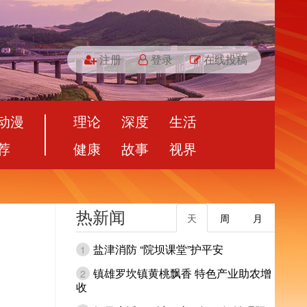
注册
登录
在线投稿
动漫
理论
深度
生活
荐
健康
故事
视界
热新闻
天
周
月
盐津消防 “院坝课堂”护平安
1
镇雄罗坎镇黄桃飘香 特色产业助农增
2
收