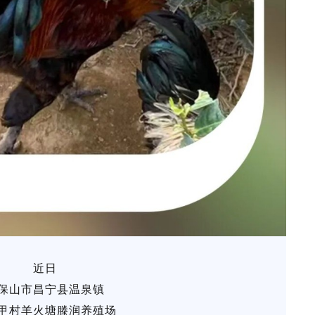
近日
保山市昌宁县温泉镇
甲村羊火塘滕润养殖场