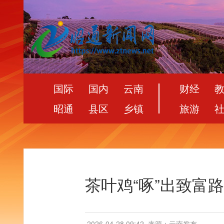
国际
国内
云南
财经
昭通
县区
乡镇
旅游
茶叶鸡“啄”出致富
2026-04-28 09:42
来源：云南发布