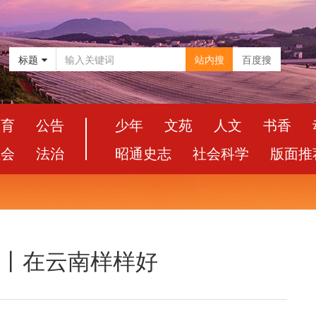
标题
站内搜
百度搜
教育
公告
少年
文苑
人文
书香
社会
法治
昭通史志
社会科学
版面推
路丨在云南样样好