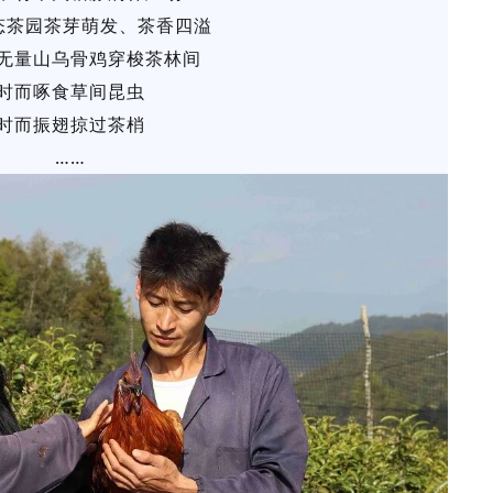
态茶园茶芽萌发、茶香四溢
无量山乌骨鸡穿梭茶林间
时而啄食草间昆虫
时而振翅掠过茶梢
……