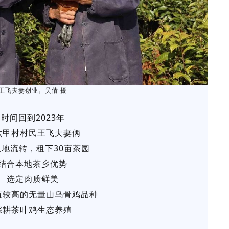
王飞夫妻创业。吴倩 摄
时间回到2023年
六甲村村民王飞夫妻俩
地流转，租下30亩茶园
结合本地茶乡优势
选定肉质鲜美
值较高的无量山乌骨鸡品种
深耕茶叶鸡生态养殖