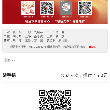
一审：孔 竣 一校：刘绍琴 二审：马 丽
二校：周万琴 三审：聂学虎 三校：杨 杰
终审：马 燕 监制：罗 旭 总监制：武治国
昭通新闻报料：0870-2158276 昭通新闻网，未经授权不得转载
举报
标签 >>
共
人次，捐赠了￥
0
元
随手捐
0