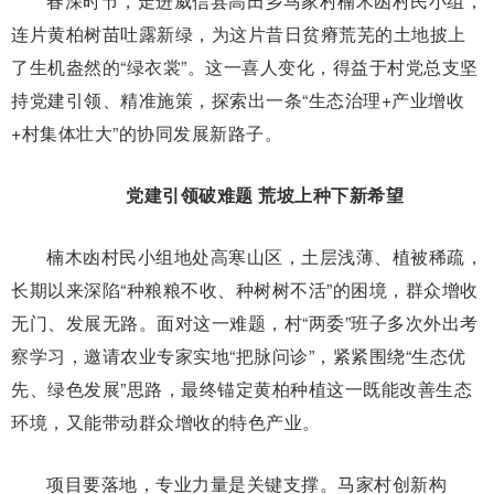
春深时节，走进威信县高田乡马家村楠木凼村民小组，
连片黄柏树苗吐露新绿，为这片昔日贫瘠荒芜的土地披上
了生机盎然的“绿衣裳”。这一喜人变化，得益于村党总支坚
持党建引领、精准施策，探索出一条“生态治理+产业增收
+村集体壮大”的协同发展新路子。
党建引领破难题 荒坡上种下新希望
楠木凼村民小组地处高寒山区，土层浅薄、植被稀疏，
长期以来深陷“种粮粮不收、种树树不活”的困境，群众增收
无门、发展无路。面对这一难题，村“两委”班子多次外出考
察学习，邀请农业专家实地“把脉问诊”，紧紧围绕“生态优
先、绿色发展”思路，最终锚定黄柏种植这一既能改善生态
环境，又能带动群众增收的特色产业。
项目要落地，专业力量是关键支撑。马家村创新构