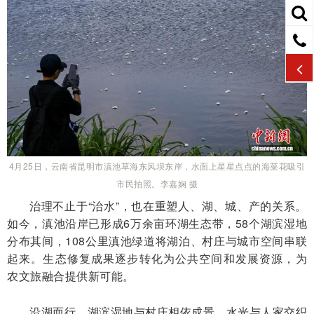
4月25日，云南省昆明市滇池草海东风坝东岸，水面上星星点点的海菜花吸引
市民拍照。李嘉娴 摄
治理不止于“治水”，也在重塑人、湖、城、产的关系。
如今，滇池沿岸已形成6万余亩环湖生态带，58个湖滨湿地
分布其间，108公里滇池绿道将湖泊、村庄与城市空间串联
起来。生态修复成果逐步转化为公共空间和发展资源，为
农文旅融合提供新可能。
沿湖而行，湖滨湿地与村庄相依成景，水光与人家交织