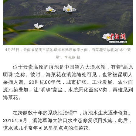
4月25日，云南省昆明市滇池草海东风坝东岸水面，海菜花绽放犹如“水中繁
星”。李嘉娴 摄
位于云贵高原的滇池是中国第六大淡水湖，有着“高原
明珠”之称。彼时，海菜花在滇池随处可见，也常被昆明人
采摘入馔。20世纪80年代，城市扩张、工业发展、农业面
源污染叠加，让“明珠”蒙尘，水质恶化至劣Ⅴ类，再难见到
海菜花。
在跨越数十年的系统性治理中，滇池水生态逐步修复。
2015年8月，滇池草海大泊口水生态修复项目实施，此后，
该水域几乎常年可见星星点点的海菜花。