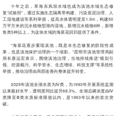
十年之后，草海东风坝水域也成为滇池水域生态修
复“试验田”，通过实施生态隔离带构建、污染底泥治理、人
工湿地建设等系列举措，提高水体透明度至1.5m，构建50
万平方米的沉水植物型湖内湿地，新增沉水植物6种，新增
鱼类5种以上，为这块水域的海菜花回归提供了条件。
“海菜花逐步重现滇池，既是水生态修复的阶段性成
果，也是滇池保护治理的一个缩影。”昆明市滇池管理局副
局长唐运宏表示，围绕滇池治理，当地持续推进“规划引
领、控源截污、科学管水、生态增绿、科技支撑”等系统性
举措，推动治理由局部改善向整体提升转变。
2025年滇池全湖水质为Ⅳ类，为1993年开展系统监测
以来最好水平，透明度同比提升68.3%。全湖总磷浓度由Ⅳ
类降至Ⅲ类水质标准限值以内，是1993年以来的首次突
破。