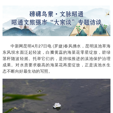
中新网昆明4月27日电 (罗婕)春风拂水，昆明滇池草海
东风坝水面泛起轻波，白瓣黄蕊的海菜花零星绽放，碧绿
茎秆随波轻摇。托举它们的，是持续推进的滇池保护治理
成果。对水质要求极高的海菜花再度绽放，正是滇池水生
态不断向好最生动的写照。