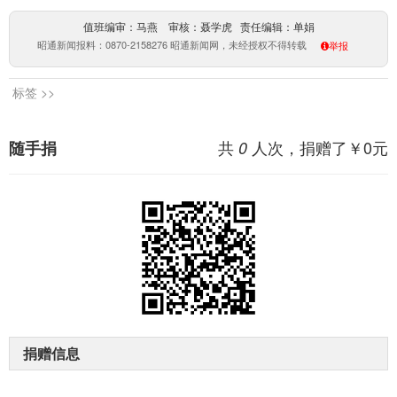
值班编审：马燕 审核：聂学虎 责任编辑：单娟
昭通新闻报料：0870-2158276 昭通新闻网，未经授权不得转载
举报
标签 >>
共
人次，捐赠了￥
0
元
随手捐
0
捐赠信息