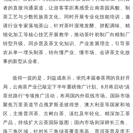
者的直接沟通渠道，让游客零距离感受云南茶园风貌、制
茶工艺与少数民族茶文化。同时开展专业化技能培训，邀
请行业专家落地茶山，针对茶叶渥堆发酵、拼配调味、精
细化加工等核心技艺开展教学，推动茶叶初制厂向精制厂
转型升级。同步普及茶文化知识、产业发展理念，引导茶
农从单一埋头制茶，转向懂产业、懂市场、会讲茶文化故
事的新型从业者。
值得一提的是，刘益成表示，依托本届春茶周的良好开
局，云南茶产业已敲定下半年重磅推广计划。8月将启动“滇
茶丝路行”专项推广活动，布局国内外双线市场。国际市场
聚焦万里茶道节点俄罗斯圣彼得堡、澳大利亚等国家和地
区，主推普洱茶、古树白茶、滇红及年轻化、精深加工茶
产品，持续扩大云茶国际版图；国内市场则深耕长三角、
珠三角区域，针对长三角绿茶覆盖率高、普洱茶普及度不