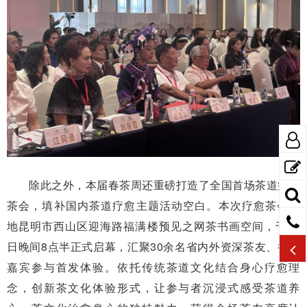
除此之外，本届春茶周还重磅打造了全国首场茶道疗愈
茶会，填补国内茶道疗愈主题活动空白。本次疗愈茶会落
地昆明市西山区迎海路福满楼预见之网茶书画空间，于24
日晚间8点半正式启幕，汇聚30余名省内外资深茶友、行业
嘉宾参与首发体验。依托传统茶道文化结合身心疗愈理
念，创新茶文化体验形式，让参与者沉浸式感受茶道养