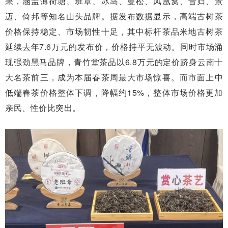
果，涵盖薄荷塘、班章、冰岛、曼松、凤凰窝、昔归、景
迈、倚邦等知名山头品牌。据发布数据显示，高端古树茶
价格保持稳定、市场韧性十足，其中标杆茶品米地古树茶
延续去年7.6万元的发布价，价格持平无波动。同时市场涌
现强劲黑马品牌，青竹堂茶品以6.8万元的定价跻身云南十
大名茶前三，成为本届春茶周最大市场惊喜。而市面上中
低端春茶价格整体下调，降幅约15%，整体市场价格更加
亲民、性价比突出。